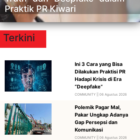
Praktik PR Kiwari
Terkini
Ini 3 Cara yang Bisa
Dilakukan Praktisi PR
Hadapi Krisis di Era
“Deepfake”
COMMUNITY ||
06 Agustus 2026
Polemik Pagar Mal,
Pakar Ungkap Adanya
Gap Persepsi dan
Komunikasi
COMMUNITY ||
06 Agustus 2026