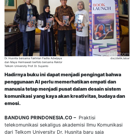
Dr. Husnita bersama Fakhrian Fadlia Adwijaya
doc/detikJabar
dan Maya Hermawati berfoto bersama Rektor
Telkom University Prof. Dr. Suyanto
Hadirnya buku ini dapat menjadi pengingat bahwa
penggunaan AI perlu memerhatikan empati dan
manusia tetap menjadi pusat dalam desain sistem
komunikasi yang kaya akan kreativitas, budaya dan
emosi.
BANDUNG PRINDONESIA.CO –
Praktisi
telekomunikasi sekaligus akademisi Ilmu Komunikasi
dari Telkom University Dr. Husnita baru saja