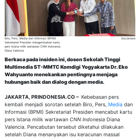
Biro, Pers, Media dan Informasi (BPMI)
doc/antara
Sekretariat Presiden mengembaikan kartu
pers Istana milik wartawan CNN Indonesia
Diana Valencia.
Berkaca pada insiden ini, dosen Sekolah Tinggi
Multimedia ST-MMTC Komdigi Yogyakarta Dr. Eko
Wahyuanto menekankan pentingnya menjaga
hubungan baik dan dialog dengan media.
JAKARTA, PRINDONESIA.CO –
Kebebasan pers
kembali menjadi sorotan setelah Biro, Pers,
Media
dan
Informasi (BPMI) Sekretariat Presiden mencabut kartu
pers Istana milik wartawan
CNN Indonesia
Diana
Valencia. Pencabutan tersebut diketahui dilakukan
setelah Diana menanyakan isu keracunan massal