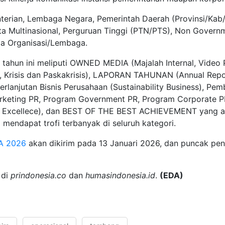
nterian, Lembaga Negara, Pemerintah Daerah (Provinsi/K
ta Multinasional, Perguruan Tinggi (PTN/PTS), Non Gover
ja Organisasi/Lembaga.
ahun ini meliputi OWNED MEDIA (Majalah Internal, Video Pr
, Krisis dan Paskakrisis), LAPORAN TAHUNAN (Annual Repo
anjutan Bisnis Perusahaan (Sustainability Business), P
eting PR, Program Government PR, Program Corporate PR
 Excellece), dan BEST OF THE BEST ACHIEVEMENT yang ak
 mendapat trofi terbanyak di seluruh kategori.
A
2026
akan dikirim pada 13 Januari 2026, dan puncak pe
 di
prindonesia.co
dan
humasindonesia.id
.
(EDA)