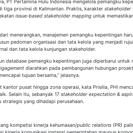
, PT Pertamina Hulu Indonesia mengelola pemangku kepent
 tiga provinsi di Kalimantan. Praktis, karakter
stakeholder
ekatan
issue-based stakeholder mapping
untuk memastikan
landari menerangkan, manajemen pemangku kepentingan haru
yusun pedoman organisasi dan tata kelola yang menjadi ruj
al dan tata kelola kunjungan stakeholder.
hun
database
pemangku kepentingan juga diperbarui untuk 
ngagement
diarahkan pada pembangunan hubungan proaktif
encapai tujuan bersama,” jelasnya.
at kantor pusat hingga zona operasi, kata Prisilia, PHI me
aik. Selain itu, sebanyak 17
stakeholder expectation & aspi
 strategis yang dihadapi perusahaan.
ang kompetisi kinerja kehumasan/
public relations
(PR) pali
i kinerja komunikasi instansi pemerintahan maupun korpor