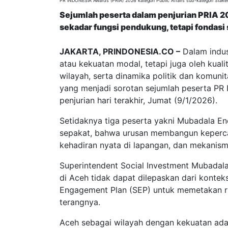
PR INDONESIA Awards (PRIA) 2026 kategori Public Affairs sub-kategori Stak
Sejumlah peserta dalam penjurian PRIA 
sekadar fungsi pendukung, tetapi fondasi 
JAKARTA, PRINDONESIA.CO –
Dalam indus
atau kekuatan modal, tetapi juga oleh kual
wilayah, serta dinamika politik dan komunit
yang menjadi sorotan sejumlah peserta P
penjurian hari terakhir, Jumat (9/1/2026).
Setidaknya tiga peserta yakni Mubadala E
sepakat, bahwa urusan membangun kepercay
kehadiran nyata di lapangan, dan mekanisme
Superintendent Social Investment Mubadal
di Aceh tidak dapat dilepaskan dari kontek
Engagement Plan (SEP) untuk memetakan r
terangnya.
Aceh sebagai wilayah dengan kekuatan adat