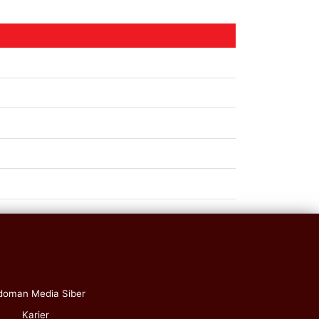
doman Media Siber
Karier