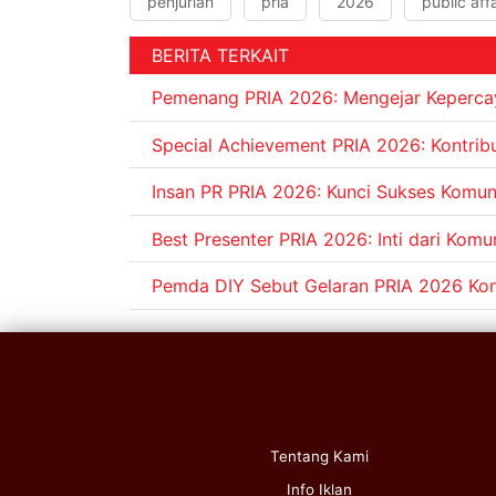
penjurian
pria
2026
public affa
BERITA TERKAIT
Pemenang PRIA 2026: Mengejar Kepercay
Special Achievement PRIA 2026: Kontrib
Insan PR PRIA 2026: Kunci Sukses Komuni
Best Presenter PRIA 2026: Inti dari Komu
Pemda DIY Sebut Gelaran PRIA 2026 Kon
Tentang Kami
Info Iklan