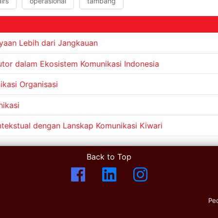
irs
operasional
tambang
aan Lebih dari Jangkauan
utor dalam Ekosistem Komunikasi Indonesia
kasi Organisasi
nikasi
tekstual dengan Lanskap Komunikasi Kiwari
Back to Top
Pe