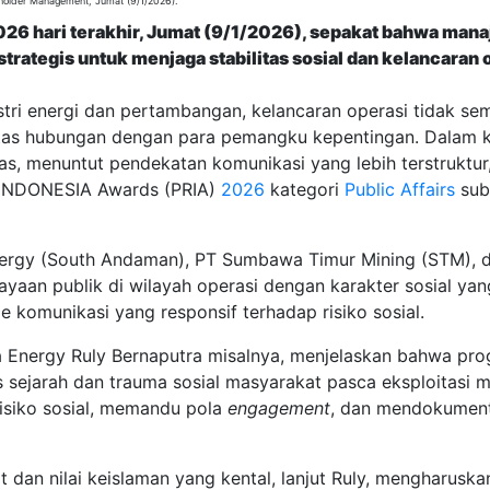
eholder Management, Jumat (9/1/2026).
2026 hari terakhir, Jumat (9/1/2026), sepakat bahwa m
strategis untuk menjaga stabilitas sosial dan kelancaran
tri energi dan pertambangan, kelancaran operasi tidak se
itas hubungan dengan para pemangku kepentingan. Dalam kont
as, menuntut pendekatan komunikasi yang lebih terstruktur,
R INDONESIA Awards (PRIA)
2026
kategori
Public Affairs
sub
nergy (South Andaman), PT Sumbawa Timur Mining (STM), d
aan publik di wilayah operasi dengan karakter sosial yan
 komunikasi yang responsif terhadap risiko sosial.
a Energy Ruly Bernaputra misalnya, menjelaskan bahwa p
s sejarah dan trauma sosial masyarakat pasca eksploitasi mi
isiko sosial, memandu pola
engagement
, dan mendokumenta
 dan nilai keislaman yang kental, lanjut Ruly, mengharusk