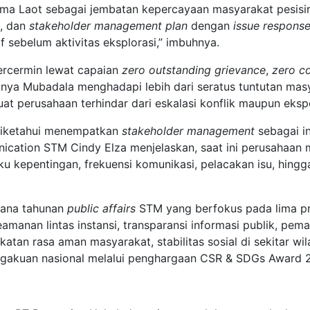
ma Laot sebagai jembatan kepercayaan masyarakat pesisir. 
l, dan
stakeholder management plan
dengan
issue respons
 sebelum aktivitas eksplorasi,” imbuhnya.
tercermin lewat capaian
zero outstanding grievance
,
zero c
iknya Mubadala menghadapi lebih dari seratus tuntutan mas
 perusahaan terhindar dari eskalasi konflik maupun ekspos
diketahui menempatkan
stakeholder management
sebagai in
munication STM Cindy Elza menjelaskan, saat ini perusahaa
 kepentingan, frekuensi komunikasi, pelacakan isu, hingg
ncana tahunan
public affairs
STM yang berfokus pada lima pri
manan lintas instansi, transparansi informasi publik, pema
ngkatan rasa aman masyarakat, stabilitas sosial di sekitar w
ngakuan nasional melalui penghargaan CSR & SDGs Award 