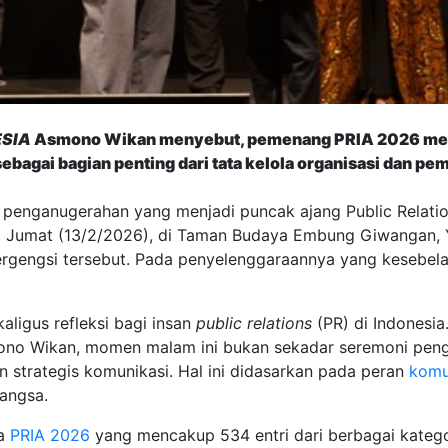
ESIA
Asmono Wikan menyebut, pemenang PRIA 2026 memb
bagai bagian penting dari tata kelola organisasi dan pe
 penganugerahan yang menjadi puncak ajang Public Relatio
ni, Jumat (13/2/2026), di Taman Budaya Embung Giwangan, 
ergengsi tersebut. Pada penyelenggaraannya yang kesebel
aligus refleksi bagi insan
public relations
(PR) di Indonesi
no Wikan, momen malam ini bukan sekadar seremoni pengh
strategis komunikasi. Hal ini didasarkan pada peran
komu
angsa.
ta
PRIA 2026
yang mencakup 534 entri dari berbagai kateg