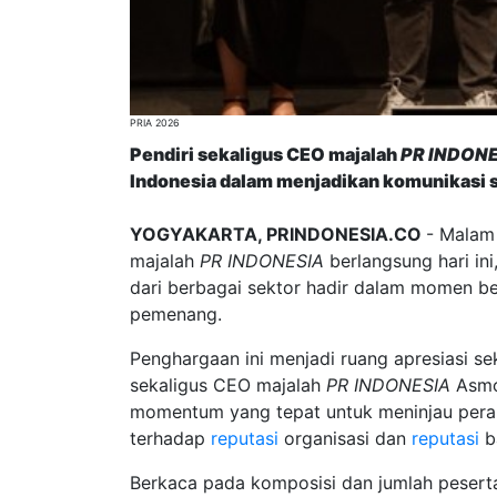
PRIA 2026
Pendiri sekaligus CEO majalah
PR INDON
Indonesia dalam menjadikan komunikasi se
YOGYAKARTA, PRINDONESIA.CO
- Malam
majalah
PR INDONESIA
berlangsung hari i
dari berbagai sektor hadir dalam momen b
pemenang.
Penghargaan ini menjadi ruang apresiasi sek
sekaligus CEO majalah
PR INDONESIA
Asmo
momentum yang tepat untuk meninjau peran 
terhadap
reputasi
organisasi dan
reputasi
b
Berkaca pada komposisi dan jumlah peser