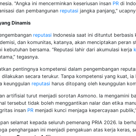
nesia. "Angka ini mencerminkan keseriusan insan
PR
di Ind
rganisasi dan pembangunan
reputasi
jangka panjang," ucapny
yang Dinamis
 pengembangan
reputasi
Indonesia saat ini dituntut berbasis k
demisi, dan komunitas, katanya, akan menciptakan peran st
pi kebutuhan bersama. “Reputasi lahir dari akumulasi kerja
utama,” tegasnya.
gatkan pentingnya kompetensi dalam pengembangan reputasi
u dilakukan secara terukur. Tanpa kompetensi yang kuat, ia
wa keunggulan
reputasi
harus ditopang oleh keunggulan kom
an artifisial turut menjadi sorotan Asmono. Ia mengamini b
hal tersebut tidak boleh menggantikan nalar dan etika man
gritas insan
PR
menjadi kunci menjaga kepercayaan publik,”
an selamat kepada seluruh pemenang PRIA 2026. Ia berh
oga penghargaan ini menjadi pengakuan atas kerja keras, 