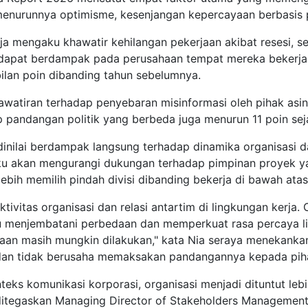
menurunnya optimisme, kesenjangan kepercayaan berbasis p
a mengaku khawatir kehilangan pekerjaan akibat resesi, s
l dapat berdampak pada perusahaan tempat mereka bekerja. 
ilan poin dibanding tahun sebelumnya.
khawatiran terhadap penyebaran misinformasi oleh pihak asi
ap pandangan politik yang berbeda juga menurun 11 poin se
nilai berdampak langsung terhadap dinamika organisasi da
 akan mengurangi dukungan terhadap pimpinan proyek yan
bih memilih pindah divisi dibanding bekerja di bawah atasa
tivitas organisasi dan relasi antartim di lingkungan kerja. O
enjembatani perbedaan dan memperkuat rasa percaya lin
an masih mungkin dilakukan," kata Nia seraya menekanka
 dan tidak berusaha memaksakan pandangannya kepada piha
teks komunikasi korporasi, organisasi menjadi dituntut le
u ditegaskan Managing Director of Stakeholders Managemen