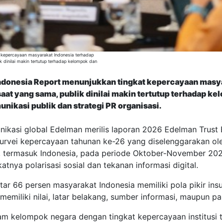
 kepercayaan masyarakat Indonesia terhadap
ik dinilai makin tertutup terhadap kelompok dan
donesia Report menunjukkan tingkat kepercayaan masyar
 saat yang sama, publik dinilai makin tertutup terhadap 
nikasi publik dan strategi PR organisasi.
ikasi global Edelman merilis laporan 2026 Edelman Trust 
 survei kepercayaan tahunan ke-26 yang diselenggarakan ol
, termasuk Indonesia, pada periode Oktober-November 202
nya polarisasi sosial dan tekanan informasi digital.
ar 66 persen masyarakat Indonesia memiliki pola pikir insu
emiliki nilai, latar belakang, sumber informasi, maupun p
am kelompok negara dengan tingkat kepercayaan institusi t