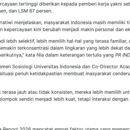
cayaan tertinggi diberikan kepada pemberi kerja yakni seb
sen, dan LSM 67 persen.
ratiwi menjelaskan, masyarakat Indonesia masih memiliki t
an kepercayaan kini berubah menjadi makin personal dan eks
lebih selektif, lebih memilih hal-hal yang terasa familiar
emakin terkonsentrasi dalam lingkaran yang lebih dekat d
berikutnya," kata Nia dalam keterangan tertulis yang
PR IN
men Sosiologi Universitas Indonesia dan Co-Director Acad
 situasi penuh ketidakpastian membuat masyarakat cenderu
at terasa jauh atau tidak konsisten, mereka lebih memilih u
elompok sendiri menjadi lebih kuat, tetapi interaksi denga
ia Report 2026 mencatat empat faktor utama yang memen