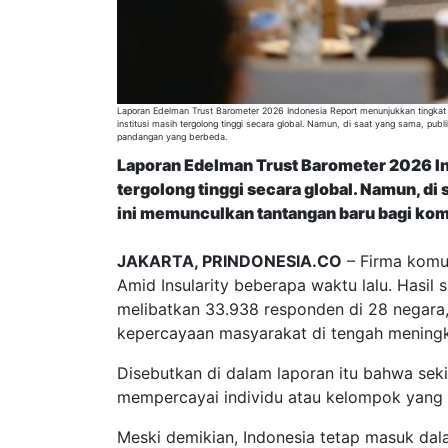
Laporan Edelman Trust Barometer 2026 Indonesia Report menunjukkan tingkat
institusi masih tergolong tinggi secara global. Namun, di saat yang sama, publ
pandangan yang berbeda.
Laporan Edelman Trust Barometer 2026 In
tergolong tinggi secara global. Namun, di
ini memunculkan tantangan baru bagi komu
JAKARTA, PRINDONESIA.CO
– Firma komun
Amid Insularity beberapa waktu lalu. Hasil
melibatkan 33.938 responden di 28 negara
kepercayaan masyarakat di tengah meningkat
Disebutkan di dalam laporan itu bahwa sekit
mempercayai individu atau kelompok yang m
Meski demikian, Indonesia tetap masuk dal