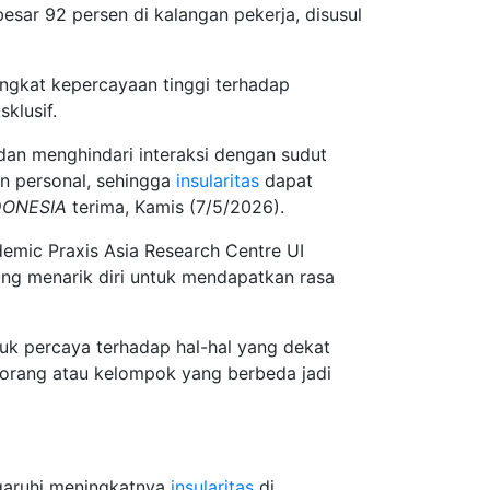
esar 92 persen di kalangan pekerja, disusul
ingkat kepercayaan tinggi terhadap
klusif.
, dan menghindari interaksi dengan sudut
an personal, sehingga
insularitas
dapat
DONESIA
terima, Kamis (7/5/2026).
emic Praxis Asia Research Centre UI
ng menarik diri untuk mendapatkan rasa
ntuk percaya terhadap hal-hal yang dekat
n orang atau kelompok yang berbeda jadi
garuhi meningkatnya
insularitas
di