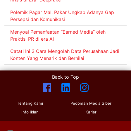
Polemik Pagar Mal, Pakar Ungkap Adanya Gap
Persepsi dan Komunikasi
Menyoal Pemanfaatan “Earned Media” oleh
Praktisi PR di era AI
Catat! Ini 3 Cara Mengolah Data Perusahaan Jadi
Konten Yang Menarik dan Bernilai
Back to Top
Tentang Kami
Pedoman Media Siber
Info Iklan
Karier