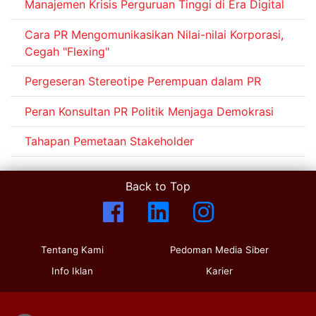
Manajemen Krisis Perguruan Tinggi di Era Digital
Cara PR Mengomunikasikan Nilai-nilai Korporasi,
Cegah "Flexing"
Pergeseran Stereotipe Perempuan dalam PR
Peran Konsultan PR Politik Menjaga Demokrasi
Tahapan Pemetaan Stakeholder
Back to Top
Tentang Kami
Pedoman Media Siber
Info Iklan
Karier