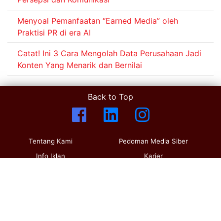
Menyoal Pemanfaatan “Earned Media” oleh
Praktisi PR di era AI
Catat! Ini 3 Cara Mengolah Data Perusahaan Jadi
Konten Yang Menarik dan Bernilai
Back to Top
Tentang Kami
Pedoman Media Siber
Info Iklan
Karier
Panglima Polim No. 55 Pulo, Kebayoran Baru
Jakarta Selatan, DKI Jakarta 12160