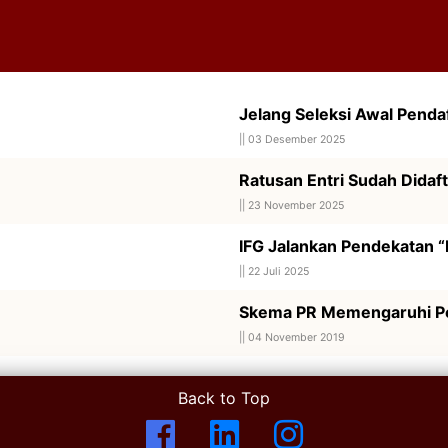
Jelang Seleksi Awal Penda
||
03 Desember 2025
Ratusan Entri Sudah Dida
||
23 November 2025
IFG Jalankan Pendekatan “
||
22 Juli 2025
Skema PR Memengaruhi Pe
||
04 November 2019
Back to Top