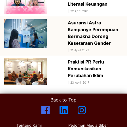
Literasi Keuangan
||
22 April 2023
Asuransi Astra
Kampanye Perempuan
Bermakna Dorong
Kesetaraan Gender
||
21 April 2023
Praktisi PR Perlu
Komunikasikan
Perubahan Iklim
||
23 April 2017
Back to Top
Tentang Kami
Pedoman Media Siber