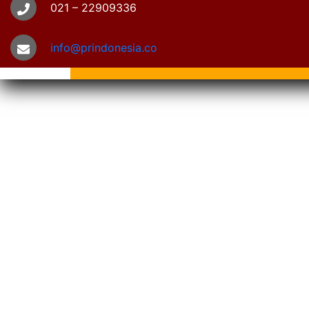
021 – 22909336
info@prindonesia.co