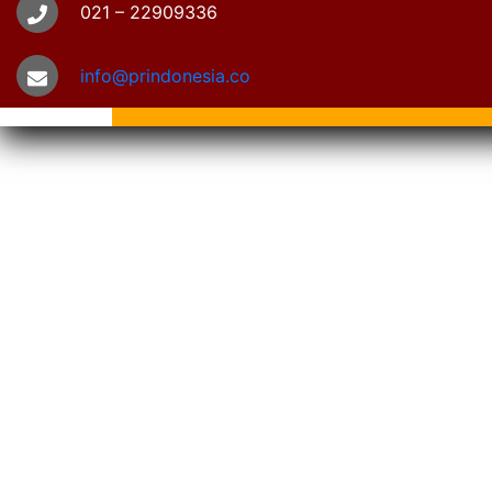
021 – 22909336
info@prindonesia.co