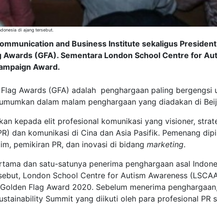
onesia di ajang tersebut.
munication and Business Institute sekaligus President 
lag Awards (GFA). Sementara London School Centre for 
Campaign Award.
 Flag Awards (GFA) adalah penghargaan paling bergengsi 
diumumkan dalam malam penghargaan yang diadakan di Beij
an kepada elit profesional komunikasi yang visioner, stra
R) dan komunikasi di Cina dan Asia Pasifik. Pemenang dipi
tim, pemikiran PR, dan inovasi di bidang
marketing
.
rtama dan satu-satunya penerima penghargaan asal Indonesi
rsebut, London School Centre for Autism Awareness (LSCA
 Golden Flag Award 2020. Sebelum menerima penghargaan, 
ustainability Summit yang diikuti oleh para profesional PR s