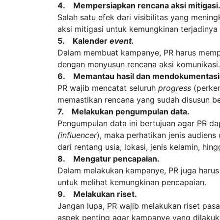
4. Mempersiapkan rencana aksi mitigasi
Salah satu efek dari visibilitas yang meni
aksi mitigasi untuk kemungkinan terjadinya k
5. Kalender
event.
Dalam membuat kampanye, PR harus memperha
dengan menyusun rencana aksi komunikasi.
6. Memantau hasil dan mendokumentasik
PR wajib mencatat seluruh
progress
(perkem
memastikan rencana yang sudah disusun be
7. Melakukan pengumpulan data.
Pengumpulan data ini bertujuan agar PR da
(influencer
), maka perhatikan jenis audiens
dari rentang usia, lokasi, jenis kelamin, hing
8. Mengatur pencapaian.
Dalam melakukan kampanye, PR juga harus m
untuk melihat kemungkinan pencapaian.
9. Melakukan riset.
Jangan lupa, PR wajib melakukan riset pasar
aspek penting agar kampanye yang dilakuka