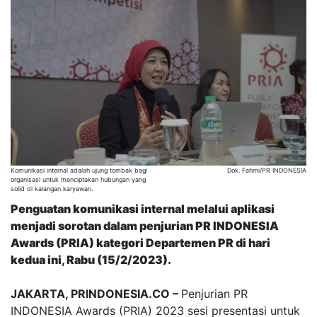
Komunikasi internal adalah ujung tombak bagi
Dok. Fahmi/PR INDONESIA
organisasi untuk menciptakan hubungan yang
solid di kalangan karyawan.
Penguatan komunikasi internal melalui aplikasi
menjadi sorotan dalam penjurian
PR INDONESIA
Awards (PRIA)
kategori Departemen PR di h
ari
kedua
ini, Rabu (15/2/2023).
JAKARTA, PRINDONESIA.CO –
Penjurian PR
INDONESIA Awards (PRIA) 2023 sesi presentasi untuk