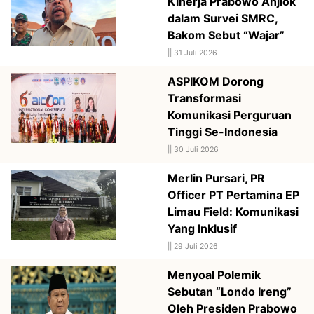
Kinerja Prabowo Anjlok
dalam Survei SMRC,
Bakom Sebut “Wajar”
||
31 Juli 2026
ASPIKOM Dorong
Transformasi
Komunikasi Perguruan
Tinggi Se-Indonesia
||
30 Juli 2026
Merlin Pursari, PR
Officer PT Pertamina EP
Limau Field: Komunikasi
Yang Inklusif
||
29 Juli 2026
Menyoal Polemik
Sebutan “Londo Ireng”
Oleh Presiden Prabowo