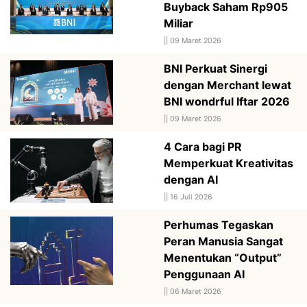
Buyback Saham Rp905
Miliar
||
09 Maret 2026
BNI Perkuat Sinergi
dengan Merchant lewat
BNI wondrful Iftar 2026
||
09 Maret 2026
4 Cara bagi PR
Memperkuat Kreativitas
dengan AI
||
16 Juli 2026
Perhumas Tegaskan
Peran Manusia Sangat
Menentukan “Output”
Penggunaan AI
||
06 Maret 2026