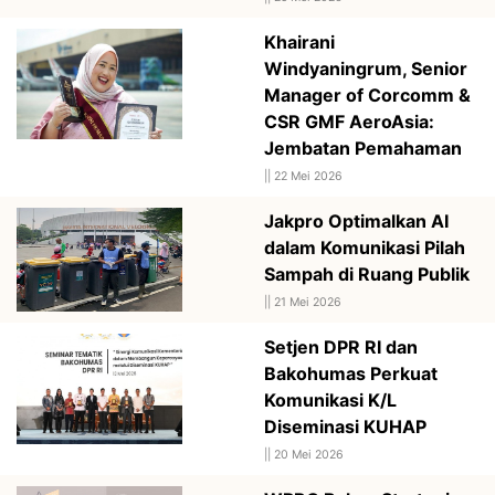
Khairani
Windyaningrum, Senior
Manager of Corcomm &
CSR GMF AeroAsia:
Jembatan Pemahaman
||
22 Mei 2026
Jakpro Optimalkan AI
dalam Komunikasi Pilah
Sampah di Ruang Publik
||
21 Mei 2026
Setjen DPR RI dan
Bakohumas Perkuat
Komunikasi K/L
Diseminasi KUHAP
||
20 Mei 2026