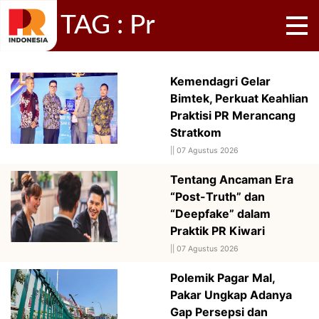
TAG : Pr
Kemendagri Gelar
Bimtek, Perkuat Keahlian
Praktisi PR Merancang
Stratkom
||
07 Agustus 2026
Tentang Ancaman Era
“Post-Truth” dan
“Deepfake” dalam
Praktik PR Kiwari
||
07 Agustus 2026
Polemik Pagar Mal,
Pakar Ungkap Adanya
Gap Persepsi dan