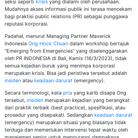
seksi seperti
krisis
yang dialami oleh perusahaan.
Mudahnya akses informasi publik ini terasa mencekam
bagi praktisi public relations (PR) sebagai punggawa
reputasi korporasi.
Padahal, menurut Managing Partner Maverick
Indonesia
Ong Hock Chuan
dalam workshop bertajuk
“Emerging from Emergencies” yang diselenggarakan
oleh PR INDONESIA di Bali, Kamis (16/3/2023), tidak
semua kejadian buruk yang menimpa korporasi
merupakan krisis. Bisa jadi peristiwa tersebut adalah
insiden
atau
keadaan darurat
(
emergency
).
Secara terminologi, kata
pria
yang karib disapa Ong
tersebut,
insiden
merupakan kejadian yang berangkat
dari praktik terbaik (best practice), spesifikasi, atau
prosedur yang disepakati. Sedangkan
keadaan darurat
(emergency) merupakan situasi yang biasanya tidak
terduga dan memerlukan intervensi tepat waktu oleh
manajemen senior untuk mengurangi dampaknya.