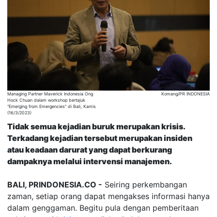
Managing Partner Maverick Indonesia Ong
Komang/PR INDONESIA
Hock Chuan dalam workshop bertajuk
“Emerging from Emergencies” di Bali, Kamis
(16/3/2023)
Tidak semua kejadian buruk merupakan krisis.
Terkadang kejadian tersebut merupakan insiden
atau keadaan darurat yang dapat berkurang
dampaknya melalui intervensi manajemen.
BALI, PRINDONESIA.CO -
Seiring perkembangan
zaman, setiap orang dapat mengakses informasi hanya
dalam genggaman. Begitu pula dengan pemberitaan