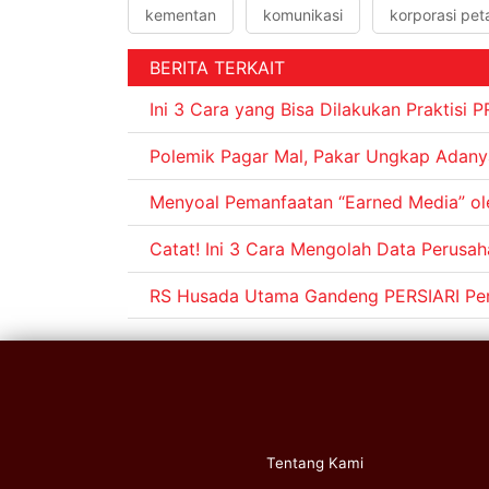
kementan
komunikasi
korporasi pet
BERITA TERKAIT
Ini 3 Cara yang Bisa Dilakukan Praktisi P
Polemik Pagar Mal, Pakar Ungkap Adany
Menyoal Pemanfaatan “Earned Media” oleh
Catat! Ini 3 Cara Mengolah Data Perusah
RS Husada Utama Gandeng PERSIARI Per
Tentang Kami