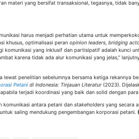
aran materi yang bersifat transaksional, tegasnya, tidak b
komunikasi harus menjadi perhatian utama untuk memperkokoh
i khusus, optimalisasi peran
opinion leaders
,
bridging act
egi komunikasi yang inklusif dan partisipatif adalah kunc
hambat karena tidak ada alur komunikasi yang jelas,” lanjutn
ta lewat penelitian sebelumnya bersama ketiga rekannya b
orasi Petani
di Indonesia: Tinjauan Literatur
(2023). Dijela
 apabila terjadi koordinasi yang baik dan solid dengan par
an komunikasi antara petani dan
stakeholders
yang secara 
 untuk saling mendukung pengembangan korporasi petani.