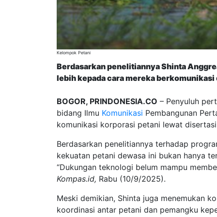
Kelompok Petani
Berdasarkan penelitiannya Shinta Anggrea
lebih kepada cara mereka berkomunikasi
BOGOR, PRINDONESIA.CO
– Penyuluh pert
bidang Ilmu
Komunikasi
Pembangunan Pertan
komunikasi korporasi petani lewat disertasi
Berdasarkan penelitiannya terhadap progra
kekuatan petani dewasa ini bukan hanya te
“Dukungan teknologi belum mampu memberikan
Kompas.id,
Rabu (10/9/2025).
Meski demikian, Shinta juga menemukan kom
koordinasi antar petani dan pemangku kepe