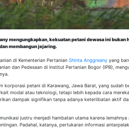
ny mengungkapkan, kekuatan petani dewasa ini bukan han
 dan membangun jejaring.
anian di Kementerian Pertanian
Shinta Anggreany
yang baru
ian dan Pedesaan di Institut Pertanian Bogor (IPB), meng
nya.
m korporasi petani di Karawang, Jawa Barat, yang sudah b
rkait modal atau teknologi, tetapi lebih kepada cara mere
 dampak signifikan tanpa adanya keterlibatan aktif dari p
unikasi justru menjadi hambatan utama karena lemahnya a
ntingan. Padahal, katanya, pertukaran informasi antarpela