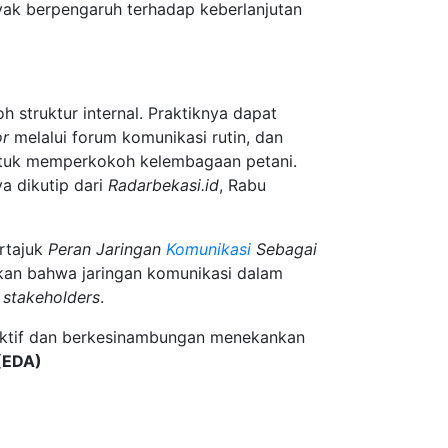
anyak berpengaruh terhadap keberlanjutan
 struktur internal. Praktiknya dapat
or
melalui forum komunikasi rutin, dan
i untuk memperkokoh kelembagaan petani.
ya dikutip dari
Radarbekasi.id
, Rabu
ertajuk
Peran Jaringan
Komunikasi
Sebagai
skan bahwa jaringan komunikasi dalam
a
stakeholders
.
aktif dan berkesinambungan menekankan
(EDA)