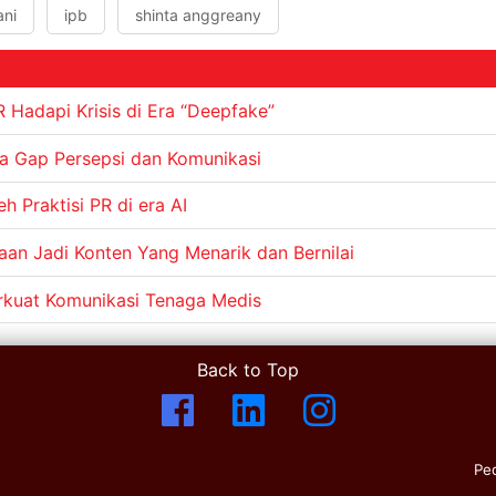
ani
ipb
shinta anggreany
R Hadapi Krisis di Era “Deepfake”
a Gap Persepsi dan Komunikasi
 Praktisi PR di era AI
aan Jadi Konten Yang Menarik dan Bernilai
kuat Komunikasi Tenaga Medis
Back to Top
Pe