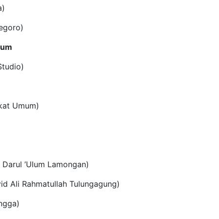
a)
negoro)
mum
Studio)
rakat Umum)
lam Darul ’Ulum Lamongan)
id Ali Rahmatullah Tulungagung)
angga)