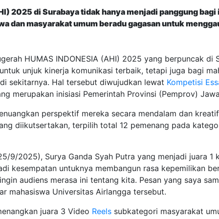
025 di Surabaya tidak hanya menjadi panggung bagi ins
siswa dan masyarakat umum beradu gagasan untuk mengga
ugerah HUMAS INDONESIA (AHI) 2025 yang berpuncak di S
 untuk unjuk kinerja komunikasi terbaik, tetapi juga bagi
 di sekitarnya. Hal tersebut diwujudkan lewat
Kompetisi
Ess
g merupakan inisiasi Pemerintah Provinsi (Pemprov) Jawa
k menuangkan perspektif mereka secara mendalam dan kreat
ng diikutsertakan, terpilih total 12 pemenang pada katego
(25/9/2025), Surya Ganda Syah Putra yang menjadi juara 1 
adi kesempatan untuknya membangun rasa kepemilikan bers
ingin audiens merasa ini tentang kita. Pesan yang saya s
ar mahasiswa Universitas Airlangga tersebut.
emenangkan juara 3 Video
Reels
subkategori masyarakat umu