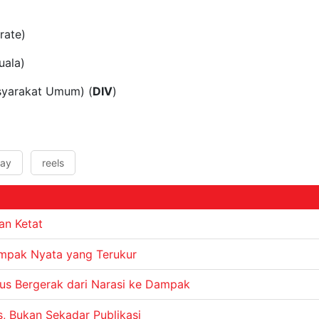
rate)
uala)
syarakat Umum) (
DIV
)
say
reels
an Ketat
ampak Nyata yang Terukur
s Bergerak dari Narasi ke Dampak
s, Bukan Sekadar Publikasi