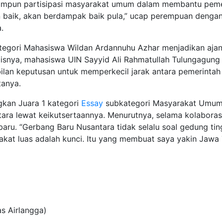
pun partisipasi masyarakat umum dalam membantu pemer
an baik, akan berdampak baik pula,” ucap perempuan dengan l
.
egori Mahasiswa Wildan Ardannuhu Azhar menjadikan ajang
ulisnya, mahasiswa UIN Sayyid Ali Rahmatullah Tulungagun
lan keputusan untuk memperkecil jarak antara pemerintah
tanya.
kan Juara 1 kategori
Essay
subkategori Masyarakat Umum
ra lewat keikutsertaannya. Menurutnya, selama kolaborasi s
. “Gerbang Baru Nusantara tidak selalu soal gedung tinggi
kat luas adalah kunci. Itu yang membuat saya yakin Jawa
as Airlangga)