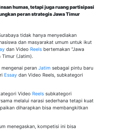
an humas, tetapi juga ruang partisipasi
ungkan peran strategis Jawa Timur
urabaya tidak hanya menyediakan
 mahasiswa dan masyarakat umum untuk ikut
ay
dan Video
Reels
bertemakan “Jawa
 Timur (Jatim).
if mengenai peran
Jatim
sebagai pintu baru
ri
Essay
dan Video Reels, subkategori
kategori Video
Reels
subkategori
ama melalui narasi sederhana tetapi kuat
ampaikan diharapkan bisa membangkitkan
m menegaskan, kompetisi ini bisa