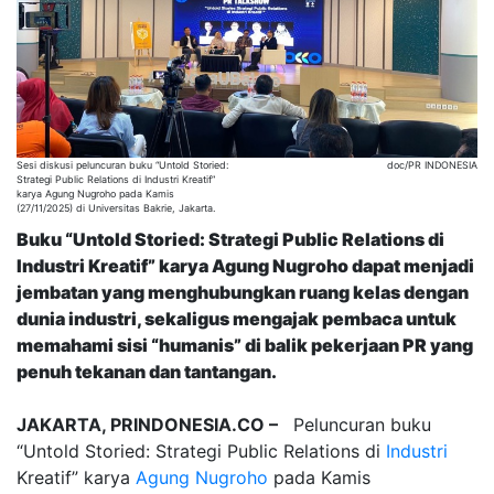
Sesi diskusi peluncuran buku “Untold Storied:
doc/PR INDONESIA
Strategi Public Relations di Industri Kreatif”
karya Agung Nugroho pada Kamis
(27/11/2025) di Universitas Bakrie, Jakarta.
Buku “Untold Storied: Strategi Public Relations di
Industri Kreatif” karya Agung Nugroho dapat menjadi
jembatan yang menghubungkan ruang kelas dengan
dunia industri, sekaligus mengajak pembaca untuk
memahami sisi “humanis” di balik pekerjaan PR yang
penuh tekanan dan tantangan.
JAKARTA, PRINDONESIA.CO –
Peluncuran buku
“Untold Storied: Strategi Public Relations di
Industri
Kreatif” karya
Agung Nugroho
pada Kamis