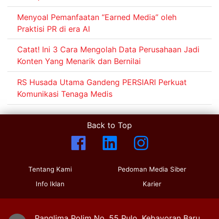
Menyoal Pemanfaatan “Earned Media” oleh
Praktisi PR di era AI
Catat! Ini 3 Cara Mengolah Data Perusahaan Jadi
Konten Yang Menarik dan Bernilai
RS Husada Utama Gandeng PERSIARI Perkuat
Komunikasi Tenaga Medis
Back to Top
Tentang Kami
Pedoman Media Siber
Info Iklan
Karier
Panglima Polim No. 55 Pulo, Kebayoran Baru