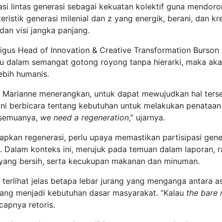
 lintas generasi sebagai kekuatan kolektif guna mendoro
eristik generasi milenial dan z yang energik, berani, dan k
dan visi jangka panjang.
igus Head of Innovation & Creative Transformation Burson
du dalam semangat gotong royong tanpa hierarki, maka akan 
ebih humanis.
), Marianne menerangkan, untuk dapat mewujudkan hal ters
ni berbicara tentang kebutuhan untuk melakukan penataan ul
h semuanya,
we need a regeneration
,” ujarnya.
apkan regenerasi, perlu upaya memastikan partisipasi gene
Dalam konteks ini, merujuk pada temuan dalam laporan, ra
yang bersih, serta kecukupan makanan dan minuman.
terlihat jelas betapa lebar jurang yang menganga antara as
yang menjadi kebutuhan dasar masyarakat. “Kalau
the bare
ucapnya retoris.