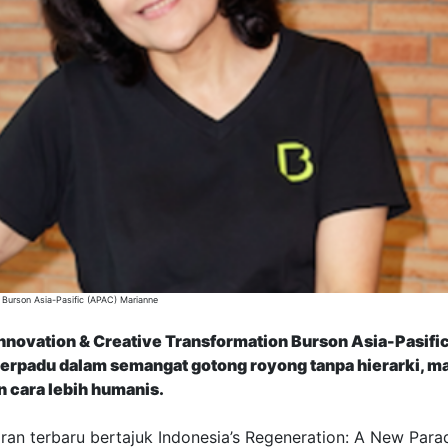
 Burson Asia-Pasific (APAC) Marianne
Innovation & Creative Transformation Burson Asia-Pasif
berpadu dalam semangat gotong royong tanpa hierarki, mak
 cara lebih humanis.
an terbaru bertajuk Indonesia’s Regeneration: A New Parad