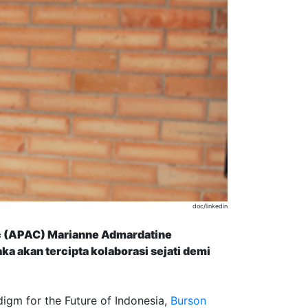
doc/linkedin
ic (APAC) Marianne Admardatine
a akan tercipta kolaborasi sejati demi
igm for the Future of Indonesia,
Burson