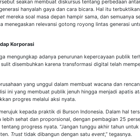
ersebut seakan membuat diskursus tentang perbedaan antarg
enerasi hanyalah gaya dan cara bicara. Hal itu terbuktika
set
mereka soal masa depan hampir sama, dan semuanya sepa
a menegaskan relevansi gotong royong lintas generasi un
dap Korporasi
uga mengungkap adanya penurunan kepercayaan publik terha
at sulit disembuhkan karena transformasi digital telah mem
k perusahaan yang unggul dalam membuat wacana dan renc
disi ini yang membuat publik jenuh hingga menjadi apatis ata
ukkan progres melalui aksi nyata.
erujuk kepada praktik di Burson Indonesia. Dalam hal terse
lebih sehat dan proporsional, dengan pembagian 25 persen 
a tentang progress nyata. “Jangan tunggu akhir tahun un
sten.
Trust
tidak dibangun dengan satu
event
,” tegasnya.