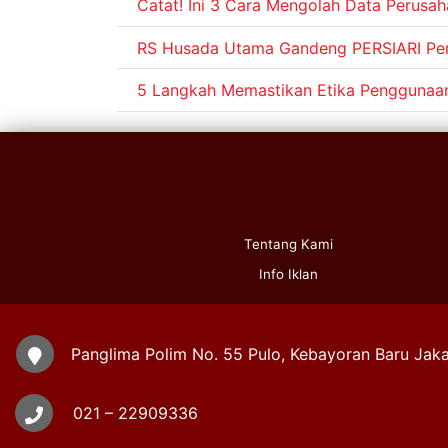
Catat! Ini 3 Cara Mengolah Data Perusah
RS Husada Utama Gandeng PERSIARI Per
5 Langkah Memastikan Etika Penggunaan
Tentang Kami
Info Iklan
Panglima Polim No. 55 Pulo, Kebayoran Baru Jaka
021 – 22909336