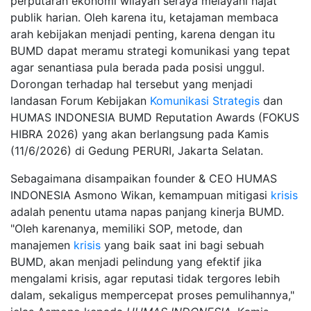
perputaran ekonomi wilayah seraya melayani hajat
publik harian. Oleh karena itu, ketajaman membaca
arah kebijakan menjadi penting, karena dengan itu
BUMD dapat meramu strategi komunikasi yang tepat
agar senantiasa pula berada pada posisi unggul.
Dorongan terhadap hal tersebut yang menjadi
landasan Forum Kebijakan
Komunikasi Strategis
dan
HUMAS INDONESIA BUMD Reputation Awards (FOKUS
HIBRA 2026) yang akan berlangsung pada Kamis
(11/6/2026) di Gedung PERURI, Jakarta Selatan.
Sebagaimana disampaikan founder & CEO HUMAS
INDONESIA Asmono Wikan, kemampuan mitigasi
krisis
adalah penentu utama napas panjang kinerja BUMD.
"Oleh karenanya, memiliki SOP, metode, dan
manajemen
krisis
yang baik saat ini bagi sebuah
BUMD, akan menjadi pelindung yang efektif jika
mengalami krisis, agar reputasi tidak tergores lebih
dalam, sekaligus mempercepat proses pemulihannya,"