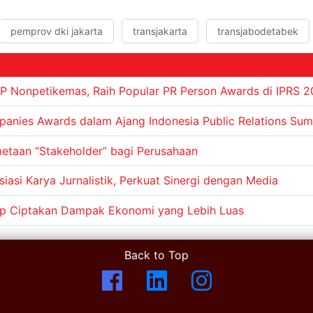
pemprov dki jakarta
transjakarta
transjabodetabek
TP Nonpetikemas, Raih Popular PR Person Awards di IPRS 
anies Awards dalam Ajang Indonesia Public Relations Su
etaan “Stakeholder” bagi Perusahaan
asi Karya Jurnalistik, Perkuat Sinergi dengan Media
roup Ciptakan Dampak Ekonomi yang Lebih Luas
Back to Top