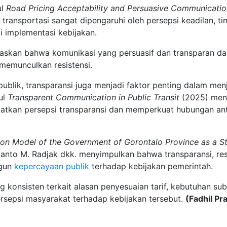
ul
Road Pricing Acceptability and Persuasive Communicatio
transportasi sangat dipengaruhi oleh persepsi keadilan, t
i implementasi kebijakan.
negaskan bahwa komunikasi yang persuasif dan transparan d
 memunculkan resistensi.
publik, transparansi juga menjadi faktor penting dalam me
ul
Transparent Communication in Public Transit
(2025) menu
tkan persepsi transparansi dan memperkuat hubungan ant
n Model of the Government of Gorontalo Province as a Str
anto M. Radjak dkk. menyimpulkan bahwa transparansi, respo
ngun
kepercayaan publik
terhadap kebijakan pemerintah.
g konsisten terkait alasan penyesuaian tarif, kebutuhan su
rsepsi masyarakat terhadap kebijakan tersebut.
(Fadhil P