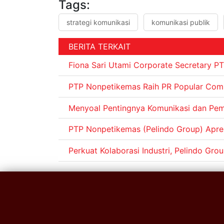
Tags:
strategi komunikasi
komunikasi publik
BERITA TERKAIT
Fiona Sari Utami Corporate Secretary P
PTP Nonpetikemas Raih PR Popular Comp
Menyoal Pentingnya Komunikasi dan Pem
PTP Nonpetikemas (Pelindo Group) Apresi
Perkuat Kolaborasi Industri, Pelindo G