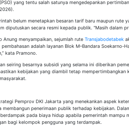
on (PSO) yang tentu salah satunya mengedepankan pertimb
/2026).
rintah belum menetapkan besaran tarif baru maupun rute y
m diputuskan secara resmi kepada publik. "Masih dalam pro
o Anung menyampaikan, sejumlah rute
Transjabodetabek
a
am pembahasan adalah layanan Blok M–Bandara Soekarno-Hat
,” kata Pramono.
kan seiring besarnya subsidi yang selama ini diberikan pe
memastikan kebijakan yang diambil tetap mempertimbangkan
 masyarakat.
, strategi Pemprov DKI Jakarta yang menekankan aspek kete
 membangun penerimaan publik terhadap kebijakan. Dalam
berdampak pada biaya hidup apabila pemerintah mampu me
ngan bagi kelompok pengguna yang terdampak.