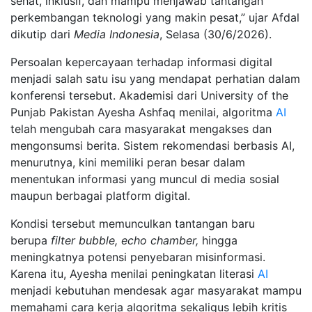
sehat, inklusif, dan mampu menjawab tantangan
perkembangan teknologi yang makin pesat,” ujar Afdal
dikutip dari
Media Indonesia
, Selasa (30/6/2026).
Persoalan kepercayaan terhadap informasi digital
menjadi salah satu isu yang mendapat perhatian dalam
konferensi tersebut. Akademisi dari University of the
Punjab Pakistan Ayesha Ashfaq menilai, algoritma
AI
telah mengubah cara masyarakat mengakses dan
mengonsumsi berita. Sistem rekomendasi berbasis AI,
menurutnya, kini memiliki peran besar dalam
menentukan informasi yang muncul di media sosial
maupun berbagai platform digital.
Kondisi tersebut memunculkan tantangan baru
berupa
filter bubble, echo chamber,
hingga
meningkatnya potensi penyebaran misinformasi.
Karena itu, Ayesha menilai peningkatan literasi
AI
menjadi kebutuhan mendesak agar masyarakat mampu
memahami cara kerja algoritma sekaligus lebih kritis