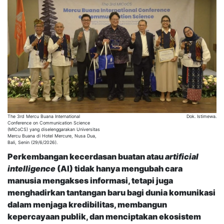
The 3rd Mercu Buana International
Dok. Istimewa.
Conference on Communication Science
(MICoCS) yang diselenggarakan Universitas
Mercu Buana di Hotel Mercure, Nusa Dua,
Bali, Senin (29/6/2026).
Perkembangan kecerdasan buatan atau
artificial
intelligence
(AI) tidak hanya mengubah cara
manusia mengakses informasi, tetapi juga
menghadirkan tantangan baru bagi dunia komunikasi
dalam menjaga kredibilitas, membangun
kepercayaan publik, dan menciptakan ekosistem