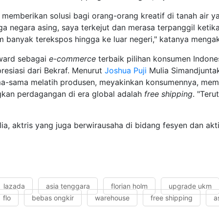
memberikan solusi bagi orang-orang kreatif di tanah air y
 negara asing, saya terkejut dan merasa terpanggil ketik
um banyak terekspos hingga ke luar negeri," katanya menga
ward sebagai
e-commerce
terbaik pilihan konsumen Indone
resiasi dari Bekraf. Menurut
Joshua Puji
Mulia Simandjuntak
a-sama melatih produsen, meyakinkan konsumennya, memfasi
gkan perdagangan di era global adalah
free shipping
. "Ter
lia, aktris yang juga berwirausaha di bidang fesyen dan ak
lazada
asia tenggara
florian holm
upgrade ukm
flo
bebas ongkir
warehouse
free shipping
a