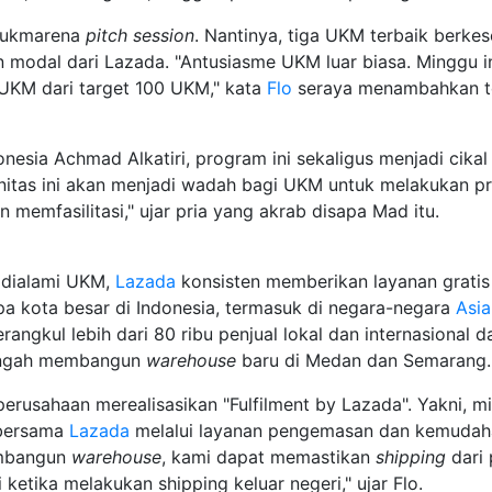
 #ukmarena
pitch session
. Nantinya, tiga UKM terbaik berk
modal dari Lazada. "Antusiasme UKM luar biasa. Minggu i
UKM dari target 100 UKM," kata
Flo
seraya menambahkan t
nesia Achmad Alkatiri, program ini sekaligus menjadi cika
unitas ini akan menjadi wadah bagi UKM untuk melakukan 
memfasilitasi," ujar pria yang akrab disapa Mad itu.
 dialami UKM,
Lazada
konsisten memberikan layanan gratis 
a kota besar di Indonesia, termasuk di negara-negara
Asi
rangkul lebih dari 80 ribu penjual lokal dan internasional
engah membangun
warehouse
baru di Medan dan Semarang
rusahaan merealisasikan "Fulfilment by Lazada". Yakni, m
bersama
Lazada
melalui layanan pengemasan dan kemudah
membangun
warehouse
, kami dapat memastikan
shipping
dari 
 ketika melakukan shipping keluar negeri," ujar Flo.