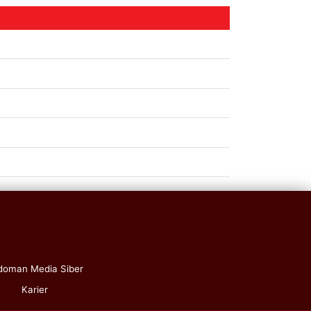
doman Media Siber
Karier