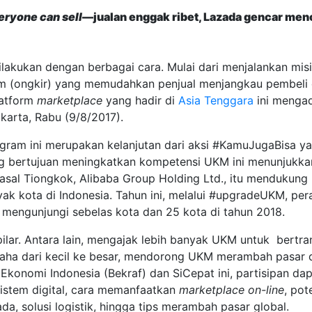
eryone can sell
—jualan enggak ribet, Lazada gencar menci
dilakukan dengan berbagai cara. Mulai dari menjalankan 
im (ongkir) yang memudahkan penjual menjangkau pembeli 
latform
marketplace
yang hadir di
Asia Tenggara
ini menga
akarta, Rabu (9/8/2017).
ram ini merupakan kelanjutan dari aksi #KamuJugaBisa yang
g bertujuan meningkatkan kompetensi UKM ini menunjukka
asal Tiongkok, Alibaba Group Holding Ltd., itu mendukun
anyak kota di Indonesia. Tahun ini, melalui #upgradeUKM, p
 mengunjungi sebelas kota dan 25 kota di tahun 2018.
 pilar. Antara lain, mengajak lebih banyak UKM untuk bertr
aha dari kecil ke besar, mendorong UKM merambah pasar da
onomi Indonesia (Bekraf) dan SiCepat ini, partisipan dap
istem digital, cara memanfaatkan
marketplace on-line
, pot
a, solusi logistik, hingga tips merambah pasar global.