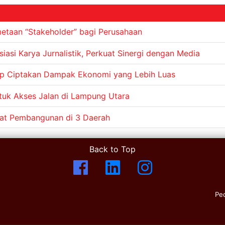
etaan “Stakeholder” bagi Perusahaan
asi Karya Jurnalistik, Perkuat Sinergi dengan Media
roup Ciptakan Dampak Ekonomi yang Lebih Luas
uk Akses Jalan di Lampung Utara
pat Pembangunan di 3 Daerah
Back to Top
Pe