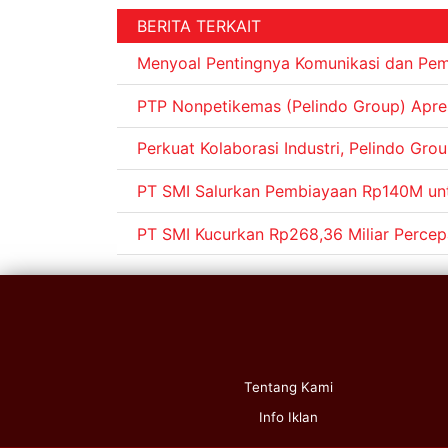
BERITA TERKAIT
Menyoal Pentingnya Komunikasi dan Pem
PTP Nonpetikemas (Pelindo Group) Apresi
Perkuat Kolaborasi Industri, Pelindo G
PT SMI Salurkan Pembiayaan Rp140M unt
PT SMI Kucurkan Rp268,36 Miliar Perce
Tentang Kami
Info Iklan