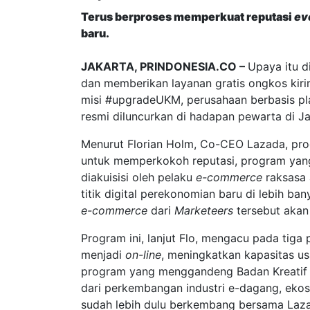
Terus berproses memperkuat reputasi
ev
baru.
JAKARTA, PRINDONESIA.CO –
Upaya itu 
dan memberikan layanan gratis ongkos kir
misi #upgradeUKM, perusahaan berbasis p
resmi diluncurkan di hadapan pewarta di J
Menurut Florian Holm, Co-CEO Lazada, prog
untuk memperkokoh reputasi, program yan
diakuisisi oleh pelaku
e-commerce
raksasa 
titik digital perekonomian baru di lebih b
e-commerce
dari
Marketeers
tersebut akan
Program ini, lanjut Flo, mengacu pada tiga
menjadi
on-line
, meningkatkan kapasitas us
program yang menggandeng Badan Kreatif Ek
dari perkembangan industri e-dagang, ekos
sudah lebih dulu berkembang bersama Lazad