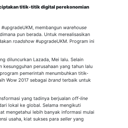
ptakan titik-titik digital perekonomian
misi #upgradeUKM, membangun
warehouse
dimana pun berada. Untuk merealisasikan
dakan
roadshow
#upgradeUKM. Program ini
 diluncurkan Lazada, Mei lalu. Selain
n kesungguhan perusahaan yang tahun lalu
g program pemerintah menumbuhkan titik-
eraih Wow 2017 sebagai
brand
terbaik untuk
ansformasi yang tadinya berjualan
off-line
ri lokal ke global. Selama mengikuti
at mengetahui lebih banyak informasi mulai
ensi usaha, kiat sukses para
seller
yang