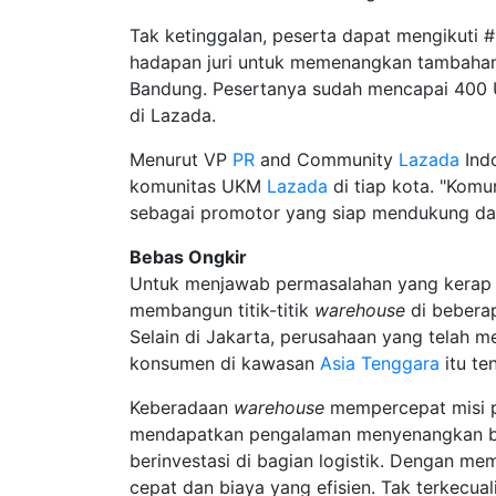
Tak ketinggalan, peserta dapat mengikuti
hadapan juri untuk memenangkan tambahan 
Bandung. Pesertanya sudah mencapai 400 
di Lazada.
Menurut VP
PR
and Community
Lazada
Indo
komunitas UKM
Lazada
di tiap kota. "Kom
sebagai promotor yang siap mendukung dan 
Bebas Ongkir
Untuk menjawab permasalahan yang kerap
membangun titik-titik
warehouse
di beberap
Selain di Jakarta, perusahaan yang telah me
konsumen di kawasan
Asia Tenggara
itu t
Keberadaan
warehouse
mempercepat misi pe
mendapatkan pengalaman menyenangkan 
berinvestasi di bagian logistik. Dengan 
cepat dan biaya yang efisien. Tak terkecuali