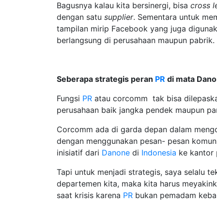
Bagusnya kalau kita bersinergi, bisa
cross l
dengan satu
supplier
. Sementara untuk me
tampilan mirip Facebook yang juga diguna
berlangsung di perusahaan maupun pabrik.
Seberapa strategis peran
PR
di mata Dan
Fungsi
PR
atau corcomm tak bisa dilepaskan
perusahaan baik jangka pendek maupun pan
Corcomm ada di garda depan dalam mengomu
dengan menggunakan pesan- pesan komunika
inisiatif dari
Danone
di
Indonesia
ke kantor 
Tapi untuk menjadi strategis, saya selalu t
departemen kita, maka kita harus meyakinkan 
saat krisis karena
PR
bukan pemadam keba