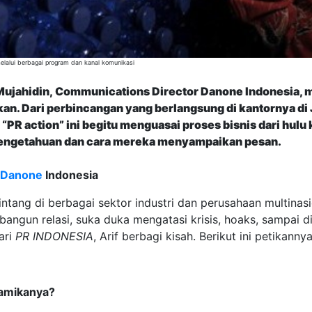
lalui berbagai program dan kanal komunikasi
Mujahidin, Communications Director Danone Indonesia, m
kan. Dari perbincangan yang berlangsung di kantornya di
PR action” ini begitu menguasai proses bisnis dari hulu k
engetahuan dan cara mereka menyampaikan pesan.
Danone
Indonesia
ntang di berbagai sektor industri dan perusahaan multinas
angun relasi, suka duka mengatasi krisis, hoaks, sampai 
ari
PR INDONESIA
, Arif berbagi kisah. Berikut ini petikanny
amikanya?