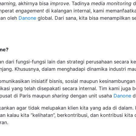
earning,
akhirnya bisa
improve
. Tadinya
media monitoring
d
mperat
engagement
di kalangan internal, kami memanfaatk
kan oleh
Danone
global. Dari sana, kita bisa menampilkan 
one?
 dari fungsi-fungsi lain dan strategi perusahaan secara 
jang. Khususnya, dalam menghadapi dinamika industri mau
nikasikan inisiatif bisnis, sosial maupun kesinambunga
si yang telah disepakati secara internal. Tim kami juga 
pusat di Paris maupun
sharing
dengan unit usaha
Danone
di
ekankan agar tidak melupakan klien kita yang ada di dalam.
kalau kita “kelihatan”, berkontribusi, dan kontribusi kita di
ran.