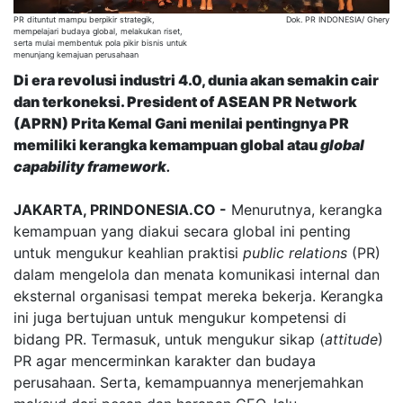
PR dituntut mampu berpikir strategik,
Dok. PR INDONESIA/ Ghery
mempelajari budaya global, melakukan riset,
serta mulai membentuk pola pikir bisnis untuk
menunjang kemajuan perusahaan
Di era revolusi industri 4.0, dunia akan semakin cair
dan terkoneksi. President of ASEAN PR Network
(APRN) Prita Kemal Gani menilai pentingnya PR
memiliki kerangka kemampuan global atau
global
capability framework
.
JAKARTA, PRINDONESIA.CO -
Menurutnya, kerangka
kemampuan yang diakui secara global ini penting
untuk mengukur keahlian praktisi
public relations
(PR)
dalam mengelola dan menata komunikasi internal dan
eksternal organisasi tempat mereka bekerja. Kerangka
ini juga bertujuan untuk mengukur kompetensi di
bidang PR. Termasuk, untuk mengukur sikap (
attitude
)
PR agar mencerminkan karakter dan budaya
perusahaan. Serta, kemampuannya menerjemahkan