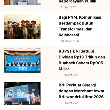
Kepercayaan Publik
||
17 April 2026
Bagi PNM, Komunikasi
Berdampak Butuh
Transformasi dan
Kolaborasi
||
13 Maret 2026
RUPST BNI Setujui
Dividen Rp13 Triliun dan
Buyback Saham Rp905
Miliar
||
09 Maret 2026
BNI Perkuat Sinergi
dengan Merchant lewat
BNI wondrful Iftar 2026
||
09 Maret 2026