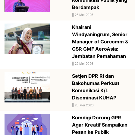
Berdampak
||
25 Mei 2026
Khairani
Windyaningrum, Senior
Manager of Corcomm &
CSR GMF AeroAsia:
Jembatan Pemahaman
||
22 Mei 2026
Setjen DPR RI dan
Bakohumas Perkuat
Komunikasi K/L
Diseminasi KUHAP
||
20 Mei 2026
Komdigi Dorong GPR
Agar Kreatif Sampaikan
Pesan ke Publik