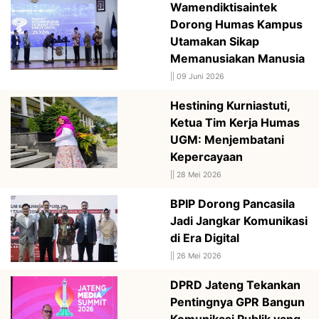
Wamendiktisaintek
Dorong Humas Kampus
Utamakan Sikap
Memanusiakan Manusia
||
09 Juni 2026
Hestining Kurniastuti,
Ketua Tim Kerja Humas
UGM: Menjembatani
Kepercayaan
||
28 Mei 2026
BPIP Dorong Pancasila
Jadi Jangkar Komunikasi
di Era Digital
||
26 Mei 2026
DPRD Jateng Tekankan
Pentingnya GPR Bangun
Komunikasi Publik yang