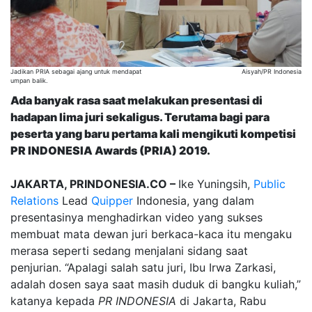
Jadikan PRIA sebagai ajang untuk mendapat
Aisyah/PR Indonesia
umpan balik.
Ada banyak rasa saat melakukan presentasi di
hadapan lima juri sekaligus. Terutama bagi para
peserta yang baru pertama kali mengikuti kompetisi
PR INDONESIA Awards (PRIA) 2019.
JAKARTA, PRINDONESIA.CO –
Ike Yuningsih,
Public
Relations
Lead
Quipper
Indonesia, yang dalam
presentasinya menghadirkan video yang sukses
membuat mata dewan juri berkaca-kaca itu mengaku
merasa seperti sedang menjalani sidang saat
penjurian. “Apalagi salah satu juri, Ibu Irwa Zarkasi,
adalah dosen saya saat masih duduk di bangku kuliah,”
katanya kepada
PR INDONESIA
di Jakarta, Rabu