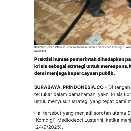
Sekretaris Dirjen Informasi dan Komunikasi Publik Kementerian Komdigi di wo
Surabaya
Praktisi humas pemerintah dihadapkan pad
krisis sebagai strategi untuk merespons
demi menjaga kepercayaan publik.
SURABAYA, PRINDONESIA.CO –
Di tengah
tertukar dalam pemahaman, yakni krisis k
untuk menyusun strategi yang tepat demi m
Hal tersebut yang menjadi sorotan utama Se
(Komdigi) Mediodecci Lustarini, ketika m
(24/9/2025).