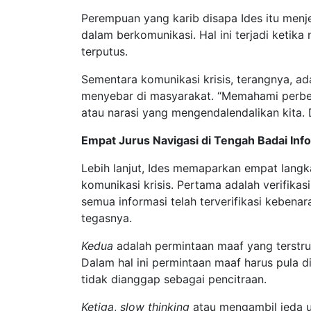
Perempuan yang karib disapa Ides itu menjela
dalam berkomunikasi. Hal ini terjadi ketika
terputus.
Sementara komunikasi krisis, terangnya, ad
menyebar di masyarakat. “Memahami perbeda
atau narasi yang mengendalendalikan kita. D
Empat Jurus Navigasi di Tengah Badai Inf
Lebih lanjut, Ides memaparkan empat langk
komunikasi krisis. Pertama adalah verifika
semua informasi telah terverifikasi kebenar
tegasnya.
Kedua
adalah permintaan maaf yang terstrukt
Dalam hal ini permintaan maaf harus pula d
tidak dianggap sebagai pencitraan.
Ketiga
,
slow thinking
atau mengambil jeda un