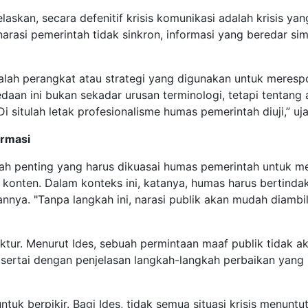
skan, secara defenitif krisis komunikasi adalah krisis yang 
 narasi pemerintah tidak sinkron, informasi yang beredar si
alah perangkat atau strategi yang digunakan untuk merespo
an ini bukan sekadar urusan terminologi, tetapi tentang 
i situlah letak profesionalisme humas pemerintah diuji,” uj
ormasi
ah penting yang harus dikuasai humas pemerintah untuk me
si konten. Dalam konteks ini, katanya, humas harus bertind
annya. "Tanpa langkah ini, narasi publik akan mudah diambi
ur. Menurut Ides, sebuah permintaan maaf publik tidak akan
isertai dengan penjelasan langkah-langkah perbaikan yang 
tuk berpikir. Bagi Ides, tidak semua situasi krisis menunt