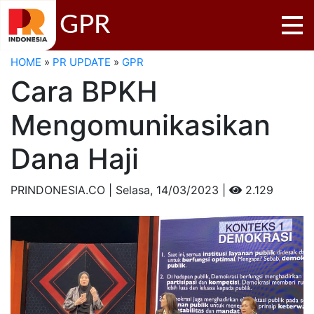
GPR
HOME
»
PR UPDATE
»
GPR
Cara BPKH
Mengomunikasikan
Dana Haji
PRINDONESIA.CO | Selasa,
14/03/2023 |
2.129