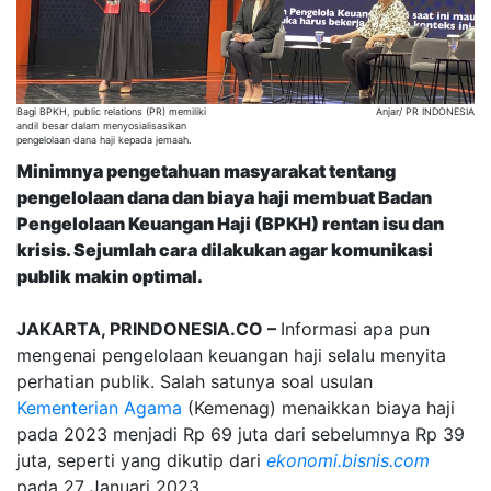
Bagi BPKH, public relations (PR) memiliki
Anjar/ PR INDONESIA
andil besar dalam menyosialisasikan
pengelolaan dana haji kepada jemaah.
Minimnya pengetahuan masyarakat tentang
pengelolaan dana dan biaya haji membuat Badan
Pengelolaan Keuangan Haji (BPKH) rentan isu dan
krisis. Sejumlah cara dilakukan agar komunikasi
publik makin optimal.
JAKARTA, PRINDONESIA.CO –
Informasi apa pun
mengenai pengelolaan keuangan haji selalu menyita
perhatian publik. Salah satunya soal usulan
Kementerian Agama
(Kemenag) menaikkan biaya haji
pada 2023 menjadi Rp 69 juta dari sebelumnya Rp 39
juta, seperti yang dikutip dari
ekonomi.bisnis.com
pada 27 Januari 2023.