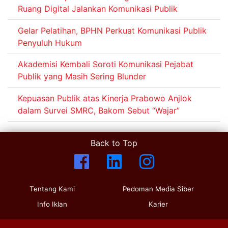
Ruang Digital Jalankan Komunikasi Publik
Gelar Pelatihan, BPHN Perkuat Komunikasi Publik
Penyuluh Hukum
Akademisi Kembali Soroti Komunikasi Pejabat
Publik yang Masih Sering Blunder
Kepuasan Publik atas Kinerja Prabowo Anjlok
dalam Survei SMRC, Bakom Sebut “Wajar”
Back to Top
Tentang Kami
Pedoman Media Siber
Info Iklan
Karier