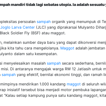
pah mandiri tidak lagi sebatas utopia. Ia adalah sesuatu y
pleksitas persoalan
sampah
organik yang menumpuk di Te
t
Joglo Larva Center
(JLC) yang diprakarsai Mulyanto Diharjo
Black Soldier Fly (BSF) atau maggot.
, melainkan sumber daya baru yang dapat dikonversi men
jika kita tahu cara mengelolanya.
Maggot
adalah jembata
Mulyanto dalam satu kesempatan.
isi menyelesaikan masalah
sampah
secara sederhana, berni
isi. Di antaranya mengajak warga RW 12 Jatiasih untuk 
n
sampah
yang efektif, bernilai ekonomi tinggi, dan ramah 
n mimpinya mendirikan 1.000 kandang
maggot
di seluruh wi
p inisiatif tersebut bisa menjadi motor pembuka lapangan
t “Kalau setiap kampung punya satu kandang maggot, kita