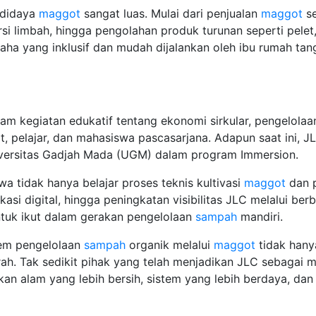
udidaya
maggot
sangat luas. Mulai dari penjualan
maggot
se
si limbah, hingga pengolahan produk turunan seperti pelet,
saha yang inklusif dan mudah dijalankan oleh ibu rumah ta
am kegiatan edukatif tentang ekonomi sirkular, pengelolaa
, pelajar, dan mahasiswa pascasarjana. Adapun saat ini, J
niversitas Gadjah Mada (UGM) dalam program Immersion.
a tidak hanya belajar proses teknis kultivasi
maggot
dan p
asi digital, hingga peningkatan visibilitas JLC melalui be
ntuk ikut dalam gerakan pengelolaan
sampah
mandiri.
em pengelolaan
sampah
organik melalui
maggot
tidak han
ah. Tak sedikit pihak yang telah menjadikan JLC sebagai
kan alam yang lebih bersih, sistem yang lebih berdaya, dan