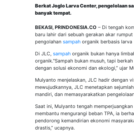
Berkat Joglo Larva Center, pengelolaan sam
banyak tempat.
BEKASI, PRINDONESIA.CO
– Di tengah kom
baru lahir dari sebuah gerakan akar rumpu
pengolahan
sampah
organik berbasis larva 
Di JLC,
sampah
organik bukan hanya limbah
organik."Sampah bukan musuh, tapi berkah 
dengan solusi ekonomi dan ekologi,” ujar 
Mulyanto menjelaskan, JLC hadir dengan v
mewujudkannya, JLC menetapkan sejumlah m
mandiri, dan memasyarakatkan pengelolaa
Saat ini, Mulyanto tengah memperjuangka
membantu mengurangi beban TPA, ia berhara
pendorong kemandirian ekonomi masyaraka
drastis,” ucapnya.