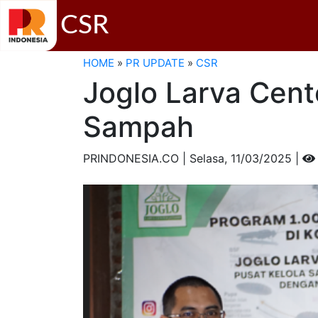
CSR
HOME
»
PR UPDATE
»
CSR
Joglo Larva Cent
Sampah
PRINDONESIA.CO | Selasa,
11/03/2025 |