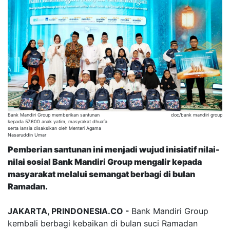
Bank Mandiri Group memberikan santunan
doc/bank mandiri group
kepada 57.600 anak yatim, masyrakat dhuafa
serta lansia disaksikan oleh Menteri Agama
Nasaruddin Umar
Pemberian santunan ini menjadi wujud inisiatif nilai-
nilai sosial Bank Mandiri Group mengalir kepada
masyarakat melalui semangat berbagi di bulan
Ramadan.
JAKARTA, PRINDONESIA.CO -
Bank Mandiri Group
kembali berbagi kebaikan di bulan suci Ramadan