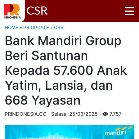
CSR
HOME
»
PR UPDATE
»
CSR
Bank Mandiri Group
Beri Santunan
Kepada 57.600 Anak
Yatim, Lansia, dan
668 Yayasan
PRINDONESIA.CO | Selasa,
25/03/2025 |
7.757