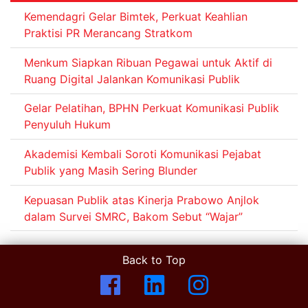
Kemendagri Gelar Bimtek, Perkuat Keahlian
Praktisi PR Merancang Stratkom
Menkum Siapkan Ribuan Pegawai untuk Aktif di
Ruang Digital Jalankan Komunikasi Publik
Gelar Pelatihan, BPHN Perkuat Komunikasi Publik
Penyuluh Hukum
Akademisi Kembali Soroti Komunikasi Pejabat
Publik yang Masih Sering Blunder
Kepuasan Publik atas Kinerja Prabowo Anjlok
dalam Survei SMRC, Bakom Sebut “Wajar”
Back to Top