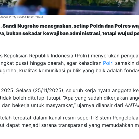
asatwil 2025, Selasa (25/11/2025)
Pol. Sandi Nugroho menegaskan, setiap Polda dan Polres w
tnya, bukan sekadar kewajiban administrasi, tetapi wujud
s Kepolisian Republik Indonesia (Polri) menyerukan pengua
i tingkat pusat hingga daerah, agar kehadiran
Polri
semakin di
Nugroho, kualitas komunikasi publik yang baik adalah fon
2025, Selasa (25/11/2025), seluruh kerja nyata anggota k
ak boleh ditutup-tutupi. “Apa yang sudah dikerjakan angg
 dan bekerja untuk masyarakat,” ujarnya dilansir dari
ANTA
ni telah tercatat dalam kanal resmi seperti Sistem Pengelol
ebut dapat menjadi sarana transparansi yang memudahkan 