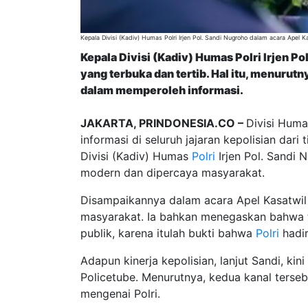
Kepala Divisi (Kadiv) Humas Polri Irjen Pol. Sandi Nugroho dalam acara Apel K
Kepala Divisi (Kadiv) Humas Polri Irjen 
yang terbuka dan tertib. Hal itu, menuru
dalam memperoleh informasi.
JAKARTA, PRINDONESIA.CO –
Divisi Huma
informasi di seluruh jajaran kepolisian dar
Divisi (Kadiv) Humas
Polri
Irjen Pol. Sandi 
modern dan dipercaya masyarakat.
Disampaikannya dalam acara Apel Kasatwil 
masyarakat. Ia bahkan menegaskan bahwa tid
publik, karena itulah bukti bahwa
Polri
hadir
Adapun kinerja kepolisian, lanjut Sandi, ki
Policetube. Menurutnya, kedua kanal ters
mengenai Polri.