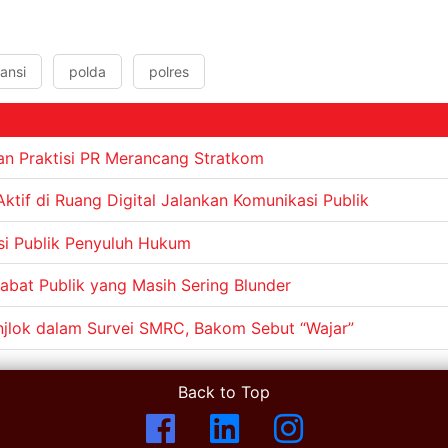
ansi
polda
polres
ian Praktisi PR Merancang Stratkom
tif di Ruang Digital Jalankan Komunikasi Publik
si Publik Penyuluh Hukum
abat Publik yang Masih Sering Blunder
njlok dalam Survei SMRC, Bakom Sebut “Wajar”
Back to Top