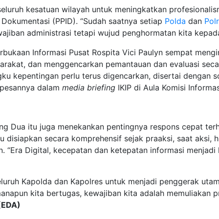
eluruh kesatuan wilayah untuk meningkatkan profesionalism
 Dokumentasi (PPID). “Sudah saatnya setiap
Polda
dan
Pol
ajiban administrasi tetapi wujud penghormatan kita kepada
rbukaan Informasi Pusat Rospita Vici Paulyn sempat mengi
arakat, dan menggencarkan pemantauan dan evaluasi secar
ku kepentingan perlu terus digencarkan, disertai dengan s
” pesannya dalam
media briefing
IKIP di Aula Komisi Informa
ang Dua itu juga menekankan pentingnya respons cepat terh
u disiapkan secara komprehensif sejak praaksi, saat aksi, 
 “Era Digital, kecepatan dan ketepatan informasi menjadi ku
uruh Kapolda dan Kapolres untuk menjadi penggerak utama 
pun kita bertugas, kewajiban kita adalah memuliakan prof
(EDA)