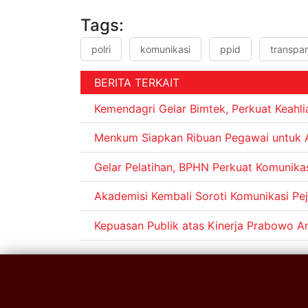
Tags:
polri
komunikasi
ppid
transpar
BERITA TERKAIT
Kemendagri Gelar Bimtek, Perkuat Keahl
Menkum Siapkan Ribuan Pegawai untuk Ak
Gelar Pelatihan, BPHN Perkuat Komunika
Akademisi Kembali Soroti Komunikasi Pej
Kepuasan Publik atas Kinerja Prabowo A