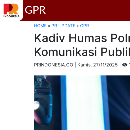
GPR
HOME
»
PR UPDATE
»
GPR
Kadiv Humas Polr
Komunikasi Publi
PRINDONESIA.CO | Kamis,
27/11/2025 |
1