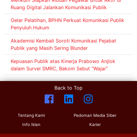
Ruang Digital Jalankan Komunikasi Publik
Gelar Pelatihan, BPHN Perkuat Komunikasi Publik
Penyuluh Hukum
Akademisi Kembali Soroti Komunikasi Pejabat
Publik yang Masih Sering Blunder
Kepuasan Publik atas Kinerja Prabowo Anjlok
dalam Survei SMRC, Bakom Sebut “Wajar”
Back to Top
Tentang Kami
Pedoman Media Siber
Info Iklan
Karier