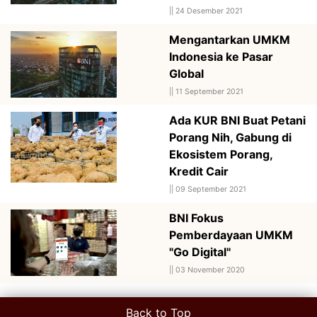
||
24 Desember 2021
Mengantarkan UMKM
Indonesia ke Pasar
Global
||
11 September 2021
Ada KUR BNI Buat Petani
Porang Nih, Gabung di
Ekosistem Porang,
Kredit Cair
||
09 September 2021
BNI Fokus
Pemberdayaan UMKM
"Go Digital"
||
03 November 2020
Back to Top