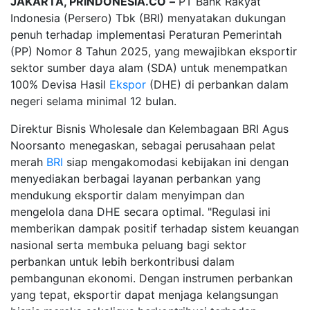
JAKARTA, PRINDONESIA.CO
–
PT Bank Rakyat
Indonesia (Persero) Tbk (BRI) menyatakan dukungan
penuh terhadap implementasi Peraturan Pemerintah
(PP) Nomor 8 Tahun 2025, yang mewajibkan eksportir
sektor sumber daya alam (SDA) untuk menempatkan
100% Devisa Hasil
Ekspor
(DHE) di perbankan dalam
negeri selama minimal 12 bulan.
Direktur Bisnis Wholesale dan Kelembagaan BRI Agus
Noorsanto menegaskan, sebagai perusahaan pelat
merah
BRI
siap mengakomodasi kebijakan ini dengan
menyediakan berbagai layanan perbankan yang
mendukung eksportir dalam menyimpan dan
mengelola dana DHE secara optimal. "Regulasi ini
memberikan dampak positif terhadap sistem keuangan
nasional serta membuka peluang bagi sektor
perbankan untuk lebih berkontribusi dalam
pembangunan ekonomi. Dengan instrumen perbankan
yang tepat, eksportir dapat menjaga kelangsungan