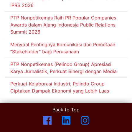
IPRS 2026
PTP Nonpetikemas Raih PR Popular Companies
Awards dalam Ajang Indonesia Public Relations
Summit 2026
Menyoal Pentingnya Komunikasi dan Pemetaan
“Stakeholder” bagi Perusahaan
PTP Nonpetikemas (Pelindo Group) Apresiasi
Karya Jurnalistik, Perkuat Sinergi dengan Media
Perkuat Kolaborasi Industri, Pelindo Group
Ciptakan Dampak Ekonomi yang Lebih Luas
Back to Top