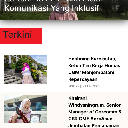
Komunikasi Yang Inklusif
Terkini
Hestining Kurniastuti,
Ketua Tim Kerja Humas
UGM: Menjembatani
Kepercayaan
FIGURE ||
28 Mei 2026
Khairani
Windyaningrum, Senior
Manager of Corcomm &
CSR GMF AeroAsia:
Jembatan Pemahaman