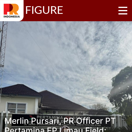
FIGURE
Merlin Pursari, PR Officer PT
Pertamina EP Limau Field: