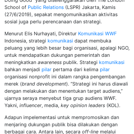
Doing Good” yang diselenggarakan oleh The London
School of
Public Relations
(LSPR) Jakarta, Kamis
(27/6/2019), sepakat mengomunikasikan aktivitas
sosial juga perlu perencanaan dan strategi.
Menurut Elis Nurhayati, Direktur
Komunikasi
WWF
Indonesia, strategi
komunikasi
dapat membuka
peluang yang lebih besar bagi organisasi, apalagi NGO,
untuk mendapatkan dukungan pemerintah dan
meningkatkan
awareness
publik. Strategi
komunikasi
bahkan menjadi
pilar
pertama dari kelima
pilar
organisasi nonprofit ini dalam rangka pengembangan
merek (
brand development
). “Strategi ini harus diawali
dengan melakukan dan menentukan target audiens,”
ujarnya seraya menyebut tiga grup audiens WWF.
Yakni,
influencer
, media,
key opinion leaders
(KOL).
Adapun impelementasi untuk mempromosikan dan
menjaring dukungan publik bisa dilakukan dengan
berbagai cara. Antara lain, secara
off-line
melalui