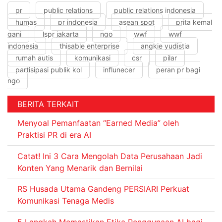
pr
public relations
public relations indonesia
humas
pr indonesia
asean spot
prita kemal
gani
lspr jakarta
ngo
wwf
wwf
indonesia
thisable enterprise
angkie yudistia
rumah autis
komunikasi
csr
pilar
partisipasi publik kol
influnecer
peran pr bagi
ngo
BERITA TERKAIT
Menyoal Pemanfaatan “Earned Media” oleh
Praktisi PR di era AI
Catat! Ini 3 Cara Mengolah Data Perusahaan Jadi
Konten Yang Menarik dan Bernilai
RS Husada Utama Gandeng PERSIARI Perkuat
Komunikasi Tenaga Medis
5 Langkah Memastikan Etika Penggunaan AI bagi