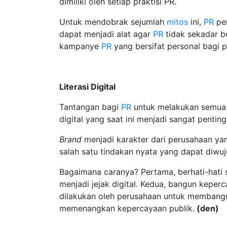
dimiliki oleh setiap praktisi PR.
Untuk mendobrak sejumlah
mitos
ini,
PR
per
dapat menjadi alat agar
PR
tidak sekadar b
kampanye
PR
yang bersifat personal bagi 
Literasi Digital
Tantangan bagi
PR
untuk melakukan semua h
digital yang saat ini menjadi sangat penting.
Brand
menjadi karakter dari perusahaan yan
salah satu tindakan nyata yang dapat diwu
Bagaimana caranya? Pertama, berhati-hati 
menjadi jejak digital. Kedua, bangun kepe
dilakukan oleh perusahaan untuk membangu
memenangkan kepercayaan publik.
(den)