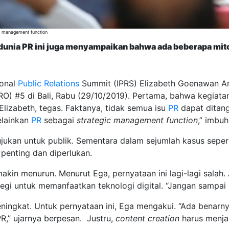
ic management function
dunia PR ini juga menyampaikan bahwa ada beberapa mitos
ional
Public Relations
Summit (IPRS) Elizabeth Goenawan An
) #5 di Bali, Rabu (29/10/2019). Pertama, bahwa kegiat
Elizabeth, tegas. Faktanya, tidak semua isu
PR
dapat ditanga
elainkan
PR
sebagai
strategic management function
,” imbuh
itujukan untuk publik. Sementara dalam sejumlah kasus seper
 penting dan diperlukan.
akin menurun. Menurut Ega, pernyataan ini lagi-lagi salah.
tegi untuk memanfaatkan teknologi digital. “Jangan sampai 
ningkat. Untuk pernyataan ini, Ega mengakui. “Ada benarn
 PR,” ujarnya berpesan. Justru,
content creation
harus menja