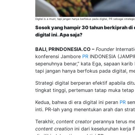
Digital is a must, tapi jangan hanya berfokus pada digital, PR sebagai strateg
Sosok yang hampir 30 tahun berkiprah di 
digital ini. Apa saja?
BALI, PRINDONESIA.CO –
Founder
Internat
konferensi Jambore
PR
INDONESIA (JAMPIRO
sepenuhnya benar,” kata Ega, sapaan karib 
tapi jangan hanya berfokus pada digital, m
Strategi digital berperan efektif apabila d
tingkat tinggi, pertemuan tatap muka tetap
Kedua, bahwa di era digital ini peran
PR
sem
inti. PR-lah yang menentukan arah dan stra
Terakhir,
content creator
perannya terus me
content creation
ini dari keseluruhan kerja