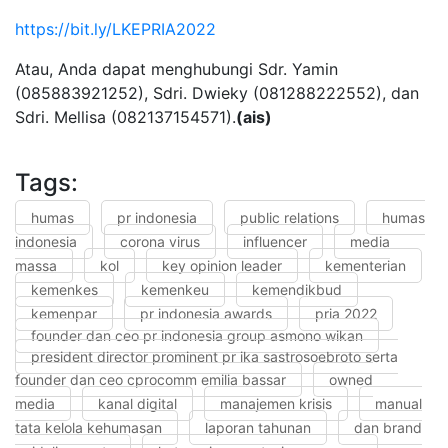
https://bit.ly/LKEPRIA2022
Atau, Anda dapat menghubungi Sdr. Yamin
(085883921252), Sdri. Dwieky (081288222552), dan
Sdri. Mellisa (082137154571).
(ais)
Tags:
humas
pr indonesia
public relations
humas
indonesia
corona virus
influencer
media
massa
kol
key opinion leader
kementerian
kemenkes
kemenkeu
kemendikbud
kemenpar
pr indonesia awards
pria 2022
founder dan ceo pr indonesia group asmono wikan
president director prominent pr ika sastrosoebroto serta
founder dan ceo cprocomm emilia bassar
owned
media
kanal digital
manajemen krisis
manual
tata kelola kehumasan
laporan tahunan
dan brand