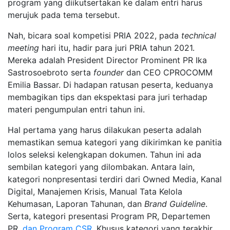
program yang diikutsertakan ke dalam entri harus
merujuk pada tema tersebut.
Nah, bicara soal kompetisi PRIA 2022, pada
technical
meeting
hari itu, hadir para juri PRIA tahun 2021.
Mereka adalah President Director Prominent PR Ika
Sastrosoebroto serta
founder
dan CEO CPROCOMM
Emilia Bassar. Di hadapan ratusan peserta, keduanya
membagikan tips dan ekspektasi para juri terhadap
materi pengumpulan entri tahun ini.
Hal pertama yang harus dilakukan peserta adalah
memastikan semua kategori yang dikirimkan ke panitia
lolos seleksi kelengkapan dokumen. Tahun ini ada
sembilan kategori yang dilombakan. Antara lain,
kategori nonpresentasi terdiri dari Owned Media, Kanal
Digital, Manajemen Krisis, Manual Tata Kelola
Kehumasan, Laporan Tahunan, dan
Brand Guideline
.
Serta, kategori presentasi Program PR, Departemen
PR,
dan Program CSR.
Khusus kategori yang terakhir