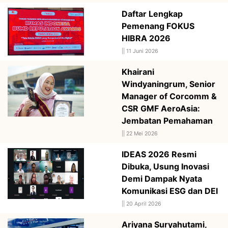
Daftar Lengkap
Pemenang FOKUS
HIBRA 2026
||
11 Juni 2026
Khairani
Windyaningrum, Senior
Manager of Corcomm &
CSR GMF AeroAsia:
Jembatan Pemahaman
||
22 Mei 2026
IDEAS 2026 Resmi
Dibuka, Usung Inovasi
Demi Dampak Nyata
Komunikasi ESG dan DEI
||
20 April 2026
Ariyana Suryahutami,