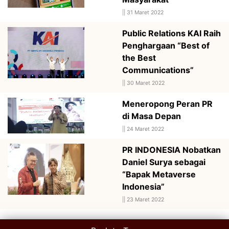
||
31 Maret 2022
Public Relations KAI Raih
Penghargaan “Best of
the Best
Communications”
||
30 Maret 2022
Meneropong Peran PR
di Masa Depan
||
24 Maret 2022
PR INDONESIA Nobatkan
Daniel Surya sebagai
“Bapak Metaverse
Indonesia”
||
23 Maret 2022