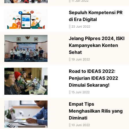
||
11 Juli 2022
Sepuluh Kompetensi PR
di Era Digital
||
23 Juni 2022
Jelang Pilpres 2024, ISKI
Kampanyekan Konten
Sehat
||
19 Juni 2022
Road to IDEAS 2022:
Penjurian IDEAS 2022
Dimulai Sekarang!
||
15 Juni 2022
Empat Tips
Menghasilkan Rilis yang
Diminati
||
10 Juni 2022