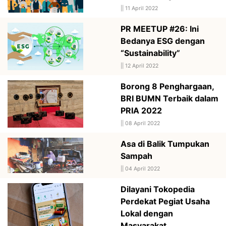
||
11 April 2022
PR MEETUP #26: Ini
Bedanya ESG dengan
“Sustainability”
||
12 April 2022
Borong 8 Penghargaan,
BRI BUMN Terbaik dalam
PRIA 2022
||
08 April 2022
Asa di Balik Tumpukan
Sampah
||
04 April 2022
Dilayani Tokopedia
Perdekat Pegiat Usaha
Lokal dengan
Masyarakat