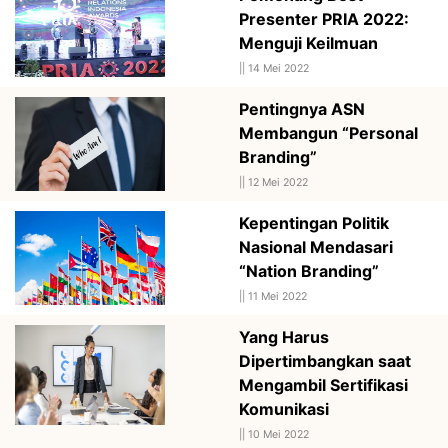
Presenter PRIA 2022:
Menguji Keilmuan
||
14 Mei 2022
Pentingnya ASN
Membangun “Personal
Branding”
||
12 Mei 2022
Kepentingan Politik
Nasional Mendasari
“Nation Branding”
||
11 Mei 2022
Yang Harus
Dipertimbangkan saat
Mengambil Sertifikasi
Komunikasi
||
10 Mei 2022