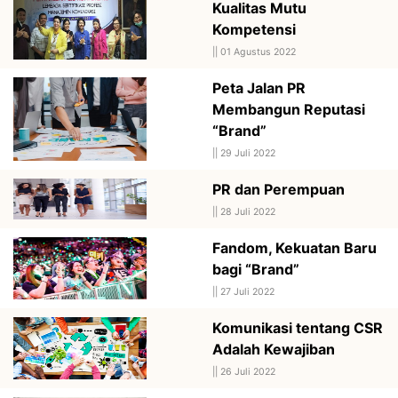
Kualitas Mutu
Kompetensi
||
01 Agustus 2022
Peta Jalan PR
Membangun Reputasi
“Brand”
||
29 Juli 2022
PR dan Perempuan
||
28 Juli 2022
Fandom, Kekuatan Baru
bagi “Brand”
||
27 Juli 2022
Komunikasi tentang CSR
Adalah Kewajiban
||
26 Juli 2022