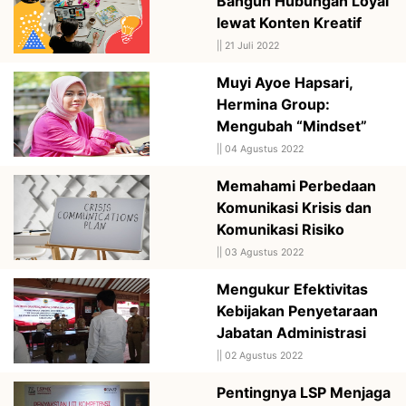
Bangun Hubungan Loyal
lewat Konten Kreatif
||
21 Juli 2022
Muyi Ayoe Hapsari,
Hermina Group:
Mengubah “Mindset”
||
04 Agustus 2022
Memahami Perbedaan
Komunikasi Krisis dan
Komunikasi Risiko
||
03 Agustus 2022
Mengukur Efektivitas
Kebijakan Penyetaraan
Jabatan Administrasi
||
02 Agustus 2022
Pentingnya LSP Menjaga