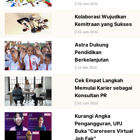
||
05 Juni 2022
Kolaborasi Wujudkan
Kemitraan yang Sukses
||
02 Juni 2022
Astra Dukung
Pendidikan
Berkelanjutan
||
24 Mei 2022
Cek Empat Langkah
Memulai Karier sebagai
Konsultan PR
||
02 Juni 2022
Kurangi Angka
Pengangguran, UPJ
Buka "Carereers Virtual
Job Fair"