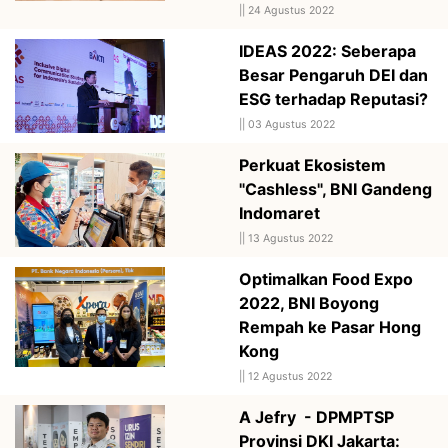
||
24 Agustus 2022
IDEAS 2022: Seberapa
Besar Pengaruh DEI dan
ESG terhadap Reputasi?
||
03 Agustus 2022
Perkuat Ekosistem
"Cashless", BNI Gandeng
Indomaret
||
13 Agustus 2022
Optimalkan Food Expo
2022, BNI Boyong
Rempah ke Pasar Hong
Kong
||
12 Agustus 2022
A Jefry - DPMPTSP
Provinsi DKI Jakarta: