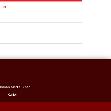
dian
doman Media Siber
Karier