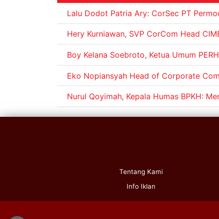
Lalu Dodot Patria Ary: CorSec PT Permod
Hery Kurniawan, SVP CorCom Head CIM
Boy Kelana Soebroto, Ketua Umum PERH
Eko Nopiansyah Head of Corporate Comm
Nurul Qoyimah, Kepala Humas BPKH: Men
Tentang Kami
Info Iklan