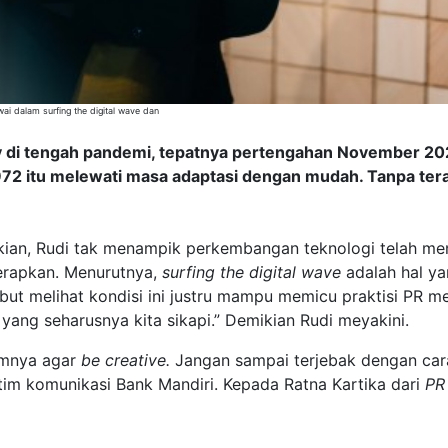
ai dalam surfing the digital wave dan
ry di tengah pandemi, tepatnya pertengahan November 2
72 itu melewati masa adaptasi dengan mudah. Tanpa teras
kian, Rudi tak menampik perkembangan teknologi telah me
iterapkan. Menurutnya,
surfing the digital wave
adalah hal yan
ut melihat kondisi ini justru mampu memicu praktisi PR menja
 yang seharusnya kita sikapi.” Demikian Rudi meyakini.
timnya agar
be creative.
Jangan sampai terjebak dengan ca
 tim komunikasi Bank Mandiri. Kepada Ratna Kartika dari
PR