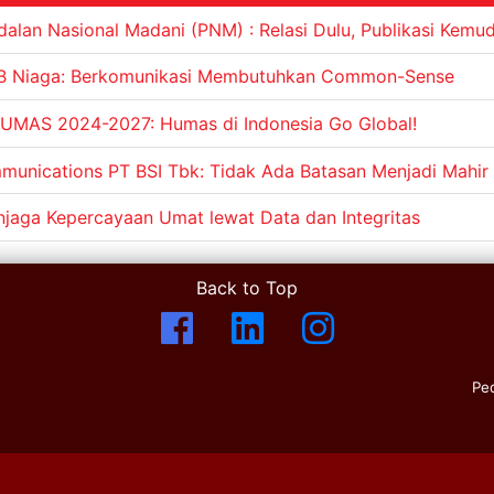
alan Nasional Madani (PNM) : Relasi Dulu, Publikasi Kemu
B Niaga: Berkomunikasi Membutuhkan Common-Sense
UMAS 2024-2027: Humas di Indonesia Go Global!
unications PT BSI Tbk: Tidak Ada Batasan Menjadi Mahir
jaga Kepercayaan Umat lewat Data dan Integritas
Back to Top
Pe