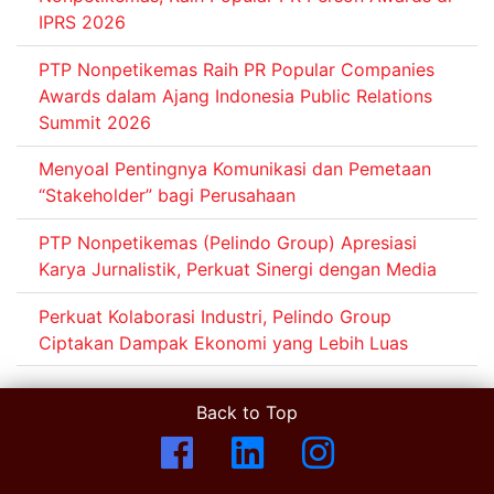
IPRS 2026
PTP Nonpetikemas Raih PR Popular Companies
Awards dalam Ajang Indonesia Public Relations
Summit 2026
Menyoal Pentingnya Komunikasi dan Pemetaan
“Stakeholder” bagi Perusahaan
PTP Nonpetikemas (Pelindo Group) Apresiasi
Karya Jurnalistik, Perkuat Sinergi dengan Media
Perkuat Kolaborasi Industri, Pelindo Group
Ciptakan Dampak Ekonomi yang Lebih Luas
Back to Top