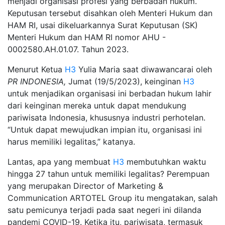
menjadi organisasi profesi yang berbadan hukum.
Keputusan tersebut disahkan oleh Menteri Hukum dan
HAM RI, usai dikeluarkannya Surat Keputusan (SK)
Menteri Hukum dan HAM RI nomor AHU -
0002580.AH.01.07. Tahun 2023.
Menurut Ketua
H3
Yulia Maria saat diwawancarai oleh
PR INDONESIA,
Jumat (19/5/2023), keinginan
H3
untuk menjadikan organisasi ini berbadan hukum lahir
dari keinginan mereka untuk dapat mendukung
pariwisata Indonesia, khususnya industri perhotelan.
“Untuk dapat mewujudkan impian itu, organisasi ini
harus memiliki legalitas,” katanya.
Lantas, apa yang membuat
H3
membutuhkan waktu
hingga 27 tahun untuk memiliki legalitas? Perempuan
yang merupakan Director of Marketing &
Communication ARTOTEL Group itu mengatakan, salah
satu pemicunya terjadi pada saat negeri ini dilanda
pandemi COVID-19. Ketika itu, pariwisata, termasuk