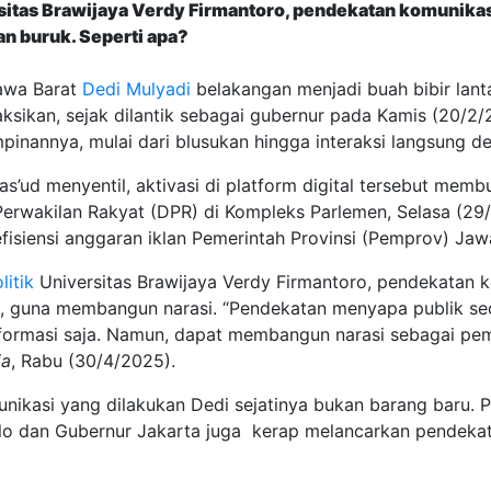
rsitas Brawijaya Verdy Firmantoro, pendekatan komunik
an buruk. Seperti apa?
awa Barat
Dedi Mulyadi
belakangan menjadi buah bibir lan
isaksikan, sejak dilantik sebagai gubernur pada Kamis (20/2
inannya, mulai dari blusukan hingga interaksi langsung d
ud menyentil, aktivasi di platform digital tersebut membu
 Perwakilan Rakyat (DPR) di Kompleks Parlemen, Selasa (29
fisiensi anggaran iklan Pemerintah Provinsi (Pemprov) Jawa
litik
Universitas Brawijaya Verdy Firmantoro, pendekatan k
a, guna membangun narasi. “Pendekatan menyapa publik se
formasi saja. Namun, dapat membangun narasi sebagai pem
ia
, Rabu (30/4/2025).
munikasi yang dilakukan Dedi sejatinya bukan barang baru.
olo dan Gubernur Jakarta juga kerap melancarkan pendekat