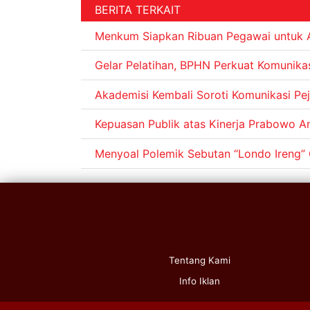
BERITA TERKAIT
Menkum Siapkan Ribuan Pegawai untuk Ak
Gelar Pelatihan, BPHN Perkuat Komunika
Akademisi Kembali Soroti Komunikasi Pej
Kepuasan Publik atas Kinerja Prabowo A
Menyoal Polemik Sebutan “Londo Ireng”
Tentang Kami
Info Iklan