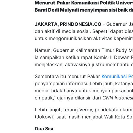
Menurut Pakar Komunikasi Politik Unive
Barat Dedi Mulyadi menyimpan sisi baik d
JAKARTA, PRINDONESIA.CO –
Gubernur J
dan aktif di media sosial. Seperti dapat d
untuk mengomunikasikan aktivitas kepemimp
Namun, Gubernur Kalimantan Timur Rudy Mas’
ia sampaikan ketika rapat Komisi II Dewan
menjelaskan, aktivasinya justru membantu e
Sementara itu menurut Pakar
Komunikasi
Po
penyampaian informasi. Lebih jauh, katany
media, tidak hanya untuk menyampaikan in
empatik,” ujarnya dilansir dari
CNN Indones
Lebih lanjut, terang Verdy, pendekatan ko
(Jokowi) saat masih menjabat Wali Kota S
Dua Sisi