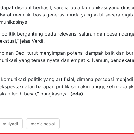
i dapat disebut berhasil, karena pola komunikasi yang diu
 Barat memiliki basis generasi muda yang aktif secara digit
munikasinya.
i politik bergantung pada relevansi saluran dan pesan deng
kstual,” jelas Verdi.
emimpinan Dedi turut menyimpan potensi dampak baik dan bu
omunikasi yang terasa nyata dan empatik. Namun, pendekat
m komunikasi politik yang artifisial, dimana persepsi menjad
 ekspektasi atau harapan publik semakin tinggi, sehingga j
k akan lebih besar,” pungkasnya.
(eda)
i mulyadi
media sosial