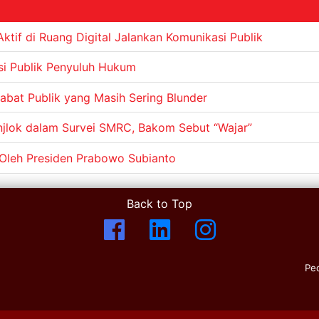
tif di Ruang Digital Jalankan Komunikasi Publik
si Publik Penyuluh Hukum
abat Publik yang Masih Sering Blunder
njlok dalam Survei SMRC, Bakom Sebut “Wajar”
 Oleh Presiden Prabowo Subianto
Back to Top
Pe