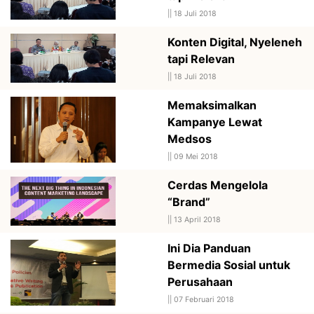
||
18 Juli 2018
Konten Digital, Nyeleneh
tapi Relevan
||
18 Juli 2018
Memaksimalkan
Kampanye Lewat
Medsos
||
09 Mei 2018
Cerdas Mengelola
“Brand”
||
13 April 2018
Ini Dia Panduan
Bermedia Sosial untuk
Perusahaan
||
07 Februari 2018