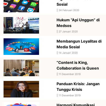
Sosial
||
24 Februari 2020
Hukum “Api Unggun” di
Medsos
||
27 Januari 2020
Membangun Loyalitas di
Media Sosial
||
14 Januari 2020
“Content is King,
Collaboration is Queen
||
11 Desember 2019
Panduan Krisis: Jangan
Tunggu Krisis
||
11 Desember 2019
Harmoni Komunikasi