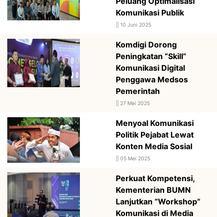
Peluang Optimalisasi
Komunikasi Publik
||
10 Juni 2025
Komdigi Dorong
Peningkatan “Skill”
Komunikasi Digital
Penggawa Medsos
Pemerintah
||
27 Mei 2025
Menyoal Komunikasi
Politik Pejabat Lewat
Konten Media Sosial
||
05 Mei 2025
Perkuat Kompetensi,
Kementerian BUMN
Lanjutkan “Workshop”
Komunikasi di Media