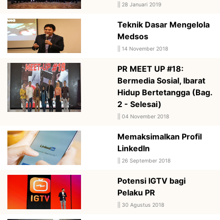
||
28 Januari 2019
Teknik Dasar Mengelola
Medsos
||
14 November 2018
PR MEET UP #18:
Bermedia Sosial, Ibarat
Hidup Bertetangga (Bag.
2 - Selesai)
||
04 November 2018
Memaksimalkan Profil
LinkedIn
||
26 September 2018
Potensi IGTV bagi
Pelaku PR
||
30 Agustus 2018