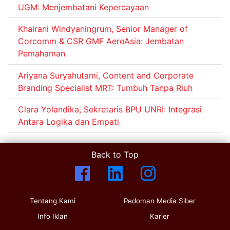
UGM: Menjembatani Kepercayaan
Khairani Windyaningrum, Senior Manager of
Corcomm & CSR GMF AeroAsia: Jembatan
Pemahaman
Ariyana Suryahutami, Content and Corporate
Branding Specialist MRT: Tumbuh Tanpa Riuh
Clara Yolandika, Sekretaris BPU UNRI: Integrasi
Antara Logika dan Empati
Back to Top
Tentang Kami
Pedoman Media Siber
Info Iklan
Karier